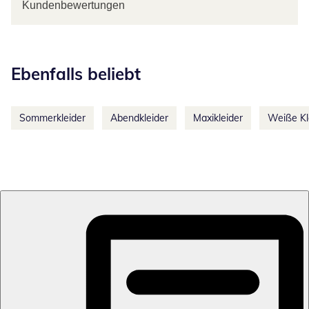
Kundenbewertungen
Kategorie-Empfehlungen überspringen
Ebenfalls beliebt
Sommerkleider
Abendkleider
Maxikleider
Weiße Kl