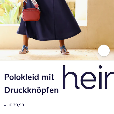
Zum Vergrößern auf das Bild klicken
Polokleid mit
Druckknöpfen
€ 39,99
€ 39,99
nur