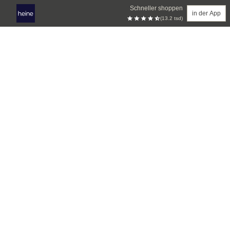
Schneller shoppen
in der App
(13.2 tsd)
Zum Hauptinhalt springen