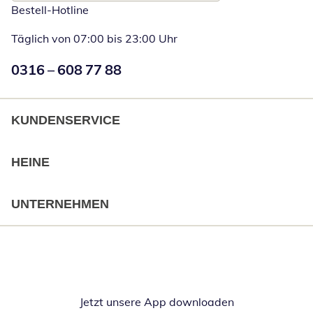
Bestell-Hotline
Täglich von 07:00 bis 23:00 Uhr
Numéro de téléphone:
0316 – 608 77 88
Öffnet Telefon
KUNDENSERVICE
HEINE
UNTERNEHMEN
Jetzt unsere App downloaden
Öffnet in neue