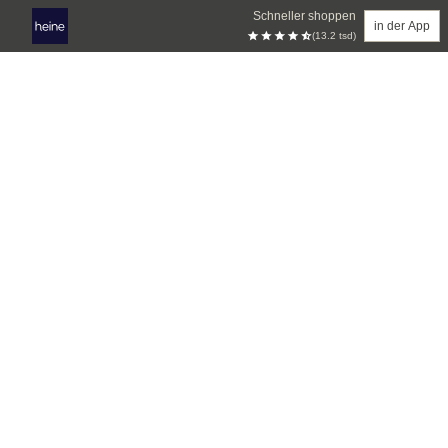
Schneller shoppen
in der App
(13.2 tsd)
Zum Hauptinhalt springen