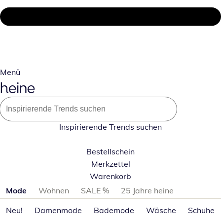
Menü
Inspirierende Trends suchen
Bestellschein
Merkzettel
Warenkorb
Produktkategorien überspringen
Mode
Wohnen
SALE %
25 Jahre heine
Neu!
Damenmode
Bademode
Wäsche
Schuhe