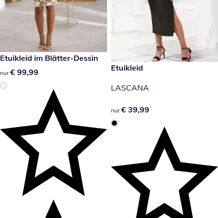
€ 99,99
Etuikleid im Blätter-Dessin
€ 39,99
Etuikleid
€ 99,99
€ 99,99
nur
LASCANA
€ 39,99
€ 39,99
nur