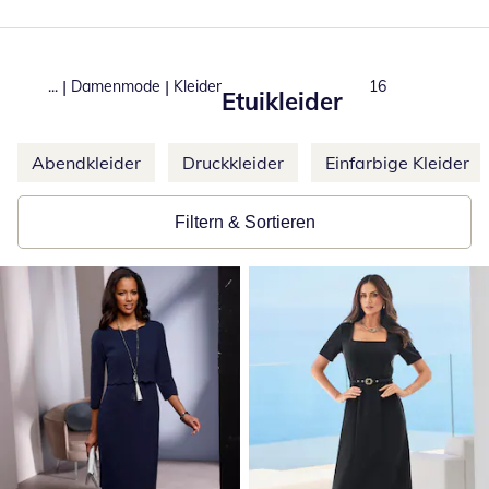
|
|
...
Damenmode
Kleider
Total number of 
16
Etuikleider
Weitere Kategorien überspringen
Abendkleider
Druckkleider
Einfarbige Kleider
Filtern & Sortieren