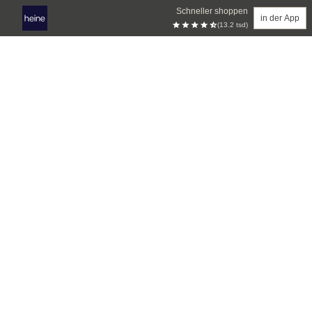
Schneller shoppen
in der App
(13.2 tsd)
Zum Hauptinhalt springen