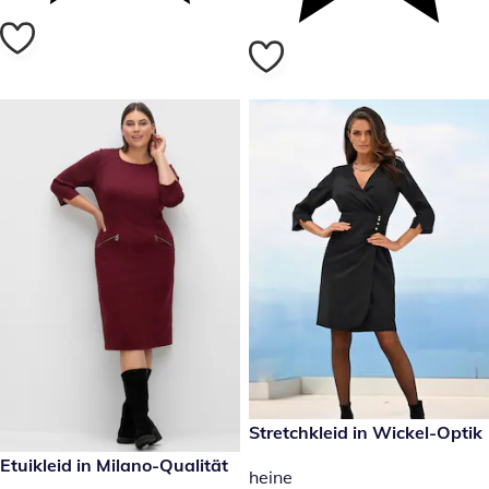
reduzierter Preis € 39,99, vor
Stretchkleid in Wickel-Optik
- 53 %
€ 79,99
Etuikleid in Milano-Qualität
heine