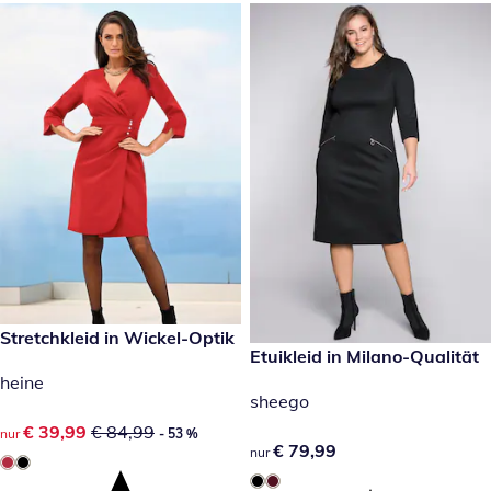
reduzierter Preis € 39,99, vorheriger Preis: € 84,99
Stretchkleid in Wickel-Optik
- 53 %
€ 79,99
Etuikleid in Milano-Qualität
heine
sheego
reduzierter Preis € 39,99, vorheriger Preis: € 84,99
€ 39,99
€ 84,99
nur
- 53 %
€ 79,99
€ 79,99
nur