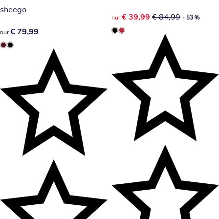
sheego
reduzierter Preis € 39,99, vor
€ 39,99
€ 84,99
nur
- 53 %
€ 79,99
€ 79,99
nur