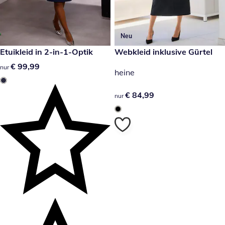
Neu
€ 99,99
Etuikleid in 2-in-1-Optik
€ 84,99
Webkleid inklusive Gürtel
€ 99,99
€ 99,99
nur
heine
€ 84,99
€ 84,99
nur