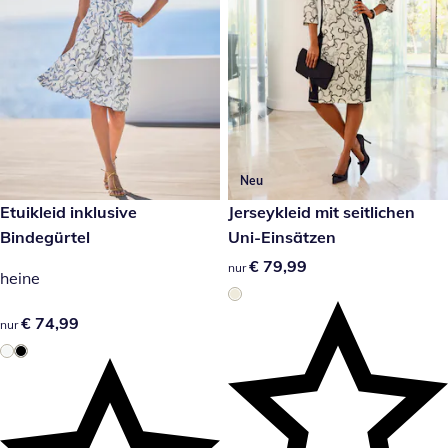
Neu
€ 74,99
Etuikleid inklusive
€ 79,99
Jerseykleid mit seitlichen
Bindegürtel
Uni-Einsätzen
€ 79,99
€ 79,99
nur
heine
€ 74,99
€ 74,99
nur