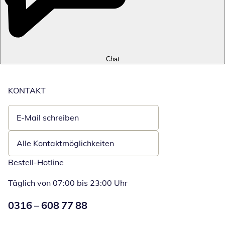
Chat
KONTAKT
E-Mail schreiben
Öffnet E-Mail-Client
Alle Kontaktmöglichkeiten
Bestell-Hotline
Täglich von 07:00 bis 23:00 Uhr
Numéro de téléphone:
0316 – 608 77 88
Öffnet Telefon