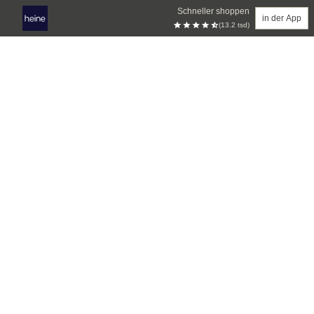
Schneller shoppen
in der App
(13.2 tsd)
Zum Hauptinhalt springen