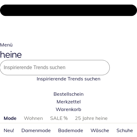
Menü
Inspirierende Trends suchen
Bestellschein
Merkzettel
Warenkorb
Produktkategorien überspringen
Mode
Wohnen
SALE %
25 Jahre heine
Neu!
Damenmode
Bademode
Wäsche
Schuhe