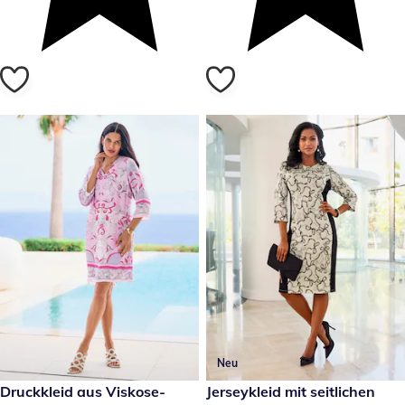
Neu
€ 99,99
Druckkleid aus Viskose-
€ 79,99
Jerseykleid mit seitlichen