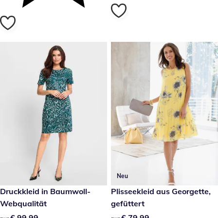
Neu
€ 99,99
Druckkleid in Baumwoll-
€ 79,99
Plisseekleid aus Georgette,
Webqualität
gefüttert
€ 99,99
€ 99,99
€ 79,99
€ 79,99