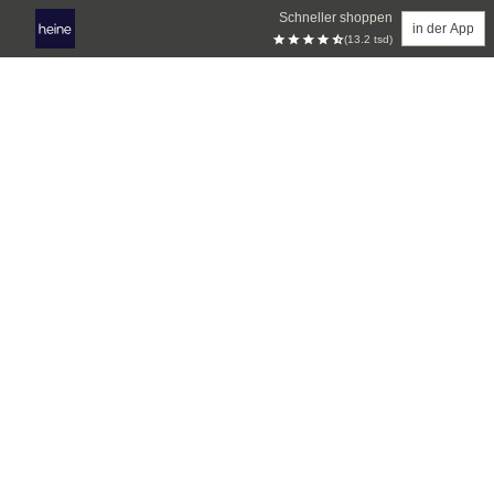
Schneller shoppen
in der App
(13.2 tsd)
Zum Hauptinhalt springen