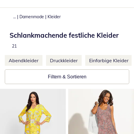
|
|
...
Damenmode
Kleider
Schlankmachende festliche Kleider
Total number of products:
21
Weitere Kategorien überspringen
Abendkleider
Druckkleider
Einfarbige Kleider
Filtern & Sortieren