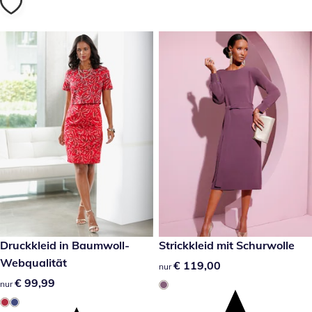
€ 99,99
Druckkleid in Baumwoll-
€ 119,00
Strickkleid mit Schurwolle
Webqualität
€ 119,00
€ 119,00
nur
€ 99,99
€ 99,99
nur