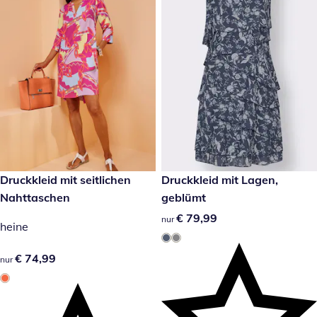
€ 74,99
Druckkleid mit seitlichen
€ 79,99
Druckkleid mit Lagen,
Nahttaschen
geblümt
€ 79,99
€ 79,99
nur
heine
€ 74,99
€ 74,99
nur