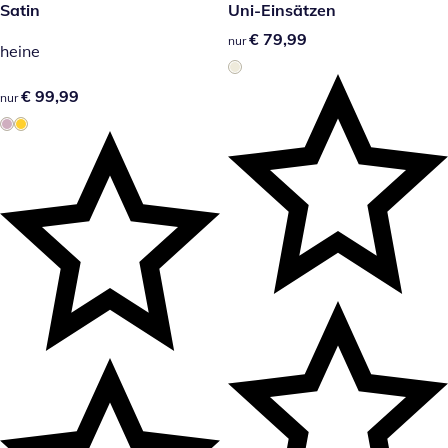
Satin
Uni-Einsätzen
€ 79,99
€ 79,99
nur
heine
€ 99,99
€ 99,99
nur