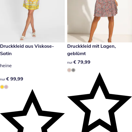
€ 99,99
Druckkleid aus Viskose-
€ 79,99
Druckkleid mit Lagen,
Satin
geblümt
€ 79,99
€ 79,99
nur
heine
€ 99,99
€ 99,99
nur