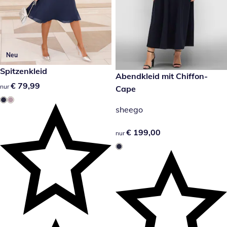
Neu
€ 79,99
Spitzenkleid
€ 199,00
Abendkleid mit Chiffon-
€ 79,99
€ 79,99
nur
Cape
sheego
€ 199,00
€ 199,00
nur