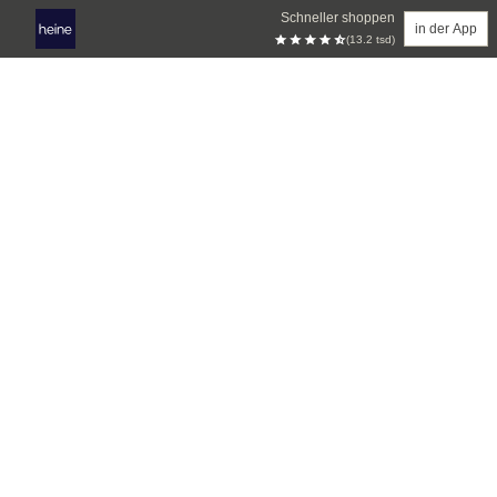
Schneller shoppen
in der App
(13.2 tsd)
Zum Hauptinhalt springen