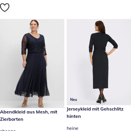
Neu
€ 99,99
Jerseykleid mit Gehschlitz
€ 199,00
Abendkleid aus Mesh, mit
hinten
Zierborten
heine
sheego