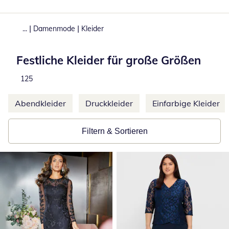
|
|
...
Damenmode
Kleider
Festliche Kleider für große Größen
Total number of products:
125
Weitere Kategorien überspringen
Abendkleider
Druckkleider
Einfarbige Kleider
Filtern & Sortieren