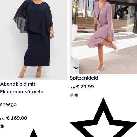
Neu
€ 79,99
Spitzenkleid
€ 169,00
Abendkleid mit
€ 79,99
€ 79,99
nur
Fledermausärmeln
sheego
€ 169,00
€ 169,00
nur