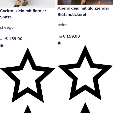
€ 159,00
Abendkleid mit glänzender
€ 159,00
Cocktailkleid mit floraler
Blütenstickerei
Spitze
heine
sheego
€ 159,00
€ 159,00
nur
€ 159,00
€ 159,00
nur