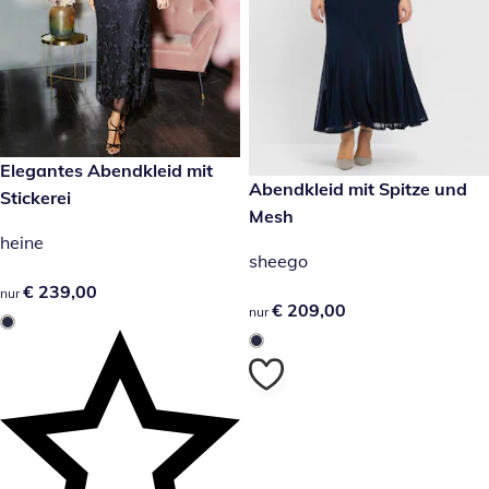
€ 239,00
Elegantes Abendkleid mit
€ 209,00
Abendkleid mit Spitze und
Stickerei
Mesh
heine
sheego
€ 239,00
€ 239,00
nur
€ 209,00
€ 209,00
nur