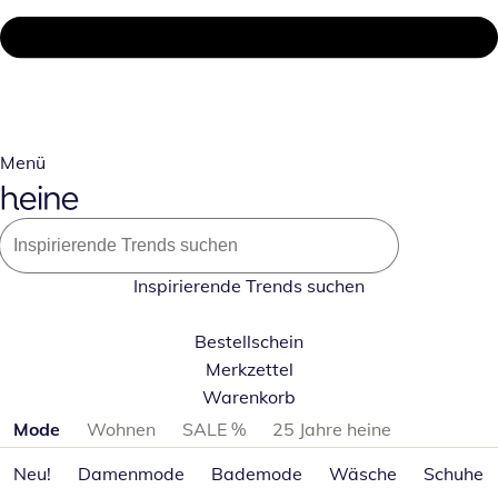
Menü
Inspirierende Trends suchen
Bestellschein
Merkzettel
Warenkorb
Produktkategorien überspringen
Mode
Wohnen
SALE %
25 Jahre heine
Neu!
Damenmode
Bademode
Wäsche
Schuhe