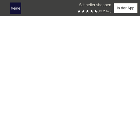
Schneller shoppen
in der App
(13.2 tsd)
Zum Hauptinhalt springen