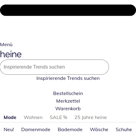
Menü
Inspirierende Trends suchen
Bestellschein
Merkzettel
Warenkorb
Produktkategorien überspringen
Mode
Wohnen
SALE %
25 Jahre heine
Neu!
Damenmode
Bademode
Wäsche
Schuhe