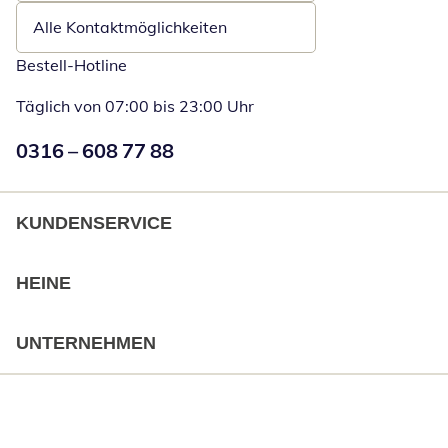
Alle Kontaktmöglichkeiten
Bestell-Hotline
Täglich von 07:00 bis 23:00 Uhr
Numéro de téléphone:
0316 – 608 77 88
Öffnet Telefon
KUNDENSERVICE
HEINE
UNTERNEHMEN