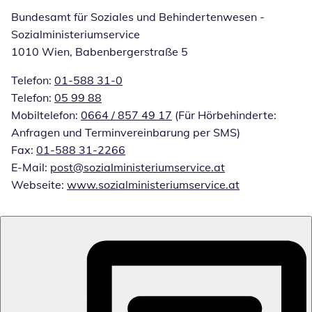
Bundesamt für Soziales und Behindertenwesen -
Sozialministeriumservice
1010 Wien, Babenbergerstraße 5
Telefon:
01-588 31-0
Öffnet Telefon
Telefon:
05 99 88
Öffnet Telefon
Mobiltelefon:
0664 / 857 49 17
Öffnet Telefon
(Für Hörbehinderte:
Anfragen und Terminvereinbarung per SMS)
Fax:
01-588 31-2266
Öffnet Telefon
E-Mail:
post@sozialministeriumservice.at
Öffnet E-Mail-Cl
Webseite:
www.sozialministeriumservice.at