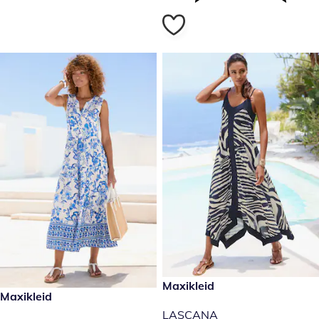
€ 55,99
Maxikleid
€ 69,99
Maxikleid
LASCANA