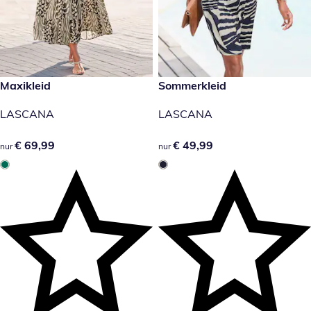
€ 69,99
Maxikleid
€ 49,99
Sommerkleid
LASCANA
LASCANA
€ 69,99
€ 69,99
€ 49,99
€ 49,99
nur
nur