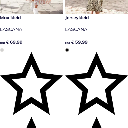
€ 69,99
Maxikleid
€ 59,99
Jerseykleid
LASCANA
LASCANA
€ 69,99
€ 69,99
€ 59,99
€ 59,99
nur
nur