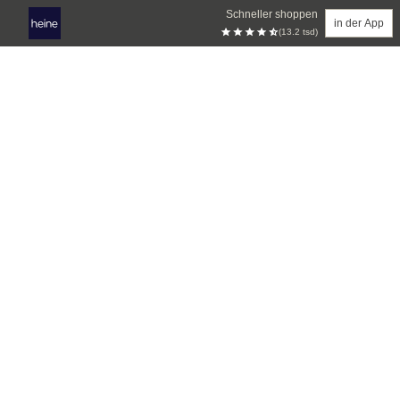
Schneller shoppen
in der App
(13.2 tsd)
Zum Hauptinhalt springen