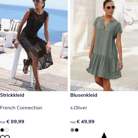
€ 89,99
Strickkleid
€ 49,99
Blusenkleid
French Connection
s.Oliver
€ 89,99
€ 89,99
€ 49,99
€ 49,99
nur
nur