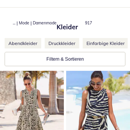
|
|
...
Mode
Damenmode
Total number of product
917
Kleider
Weitere Kategorien überspringen
Abendkleider
Druckkleider
Einfarbige Kleider
Filtern & Sortieren