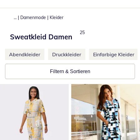
|
|
...
Damenmode
Kleider
Total number of products:
25
Sweatkleid Damen
Weitere Kategorien überspringen
Abendkleider
Druckkleider
Einfarbige Kleider
Filtern & Sortieren