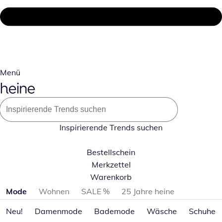
Menü
Inspirierende Trends suchen
Bestellschein
Merkzettel
Warenkorb
Produktkategorien überspringen
Mode
Wohnen
SALE %
25 Jahre heine
Neu!
Damenmode
Bademode
Wäsche
Schuhe