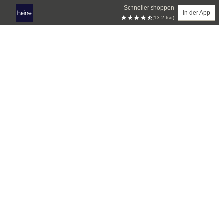
Schneller shoppen
in der App
(13.2 tsd)
Zum Hauptinhalt springen