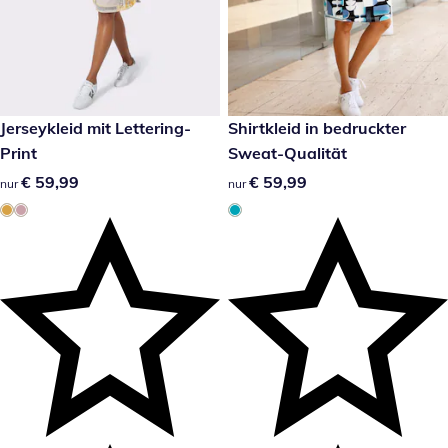
€ 59,99
Jerseykleid mit Lettering-
€ 59,99
Shirtkleid in bedruckter
Print
Sweat-Qualität
€ 59,99
€ 59,99
€ 59,99
€ 59,99
nur
nur