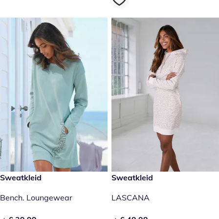
€ 39,99
Sweatkleid
€ 49,99
Sweatkleid
Bench. Loungewear
LASCANA