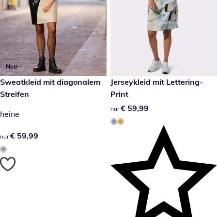
Neu
€ 59,99
Sweatkleid mit diagonalem
€ 59,99
Jerseykleid mit Lettering-
Streifen
Print
€ 59,99
€ 59,99
nur
heine
€ 59,99
€ 59,99
nur