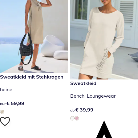
€ 59,99
Sweatkleid mit Stehkragen
€ 39,99
Sweatkleid
heine
Bench. Loungewear
€ 59,99
€ 59,99
nur
€ 39,99
€ 39,99
ab