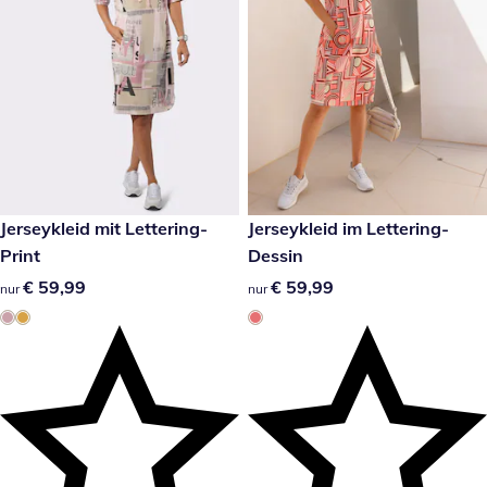
€ 59,99
Jerseykleid mit Lettering-
€ 59,99
Jerseykleid im Lettering-
Print
Dessin
€ 59,99
€ 59,99
€ 59,99
€ 59,99
nur
nur