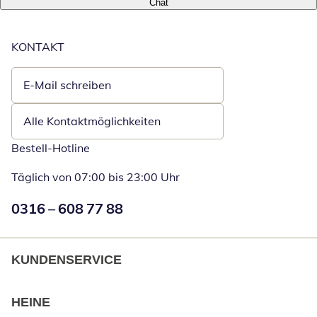
Chat
KONTAKT
E-Mail schreiben
Öffnet E-Mail-Client
Alle Kontaktmöglichkeiten
Bestell-Hotline
Täglich von 07:00 bis 23:00 Uhr
Numéro de téléphone:
0316 – 608 77 88
Öffnet Telefon
KUNDENSERVICE
HEINE