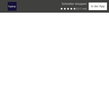
Schneller shoppen
in der App
(13.2 tsd)
Zum Hauptinhalt springen