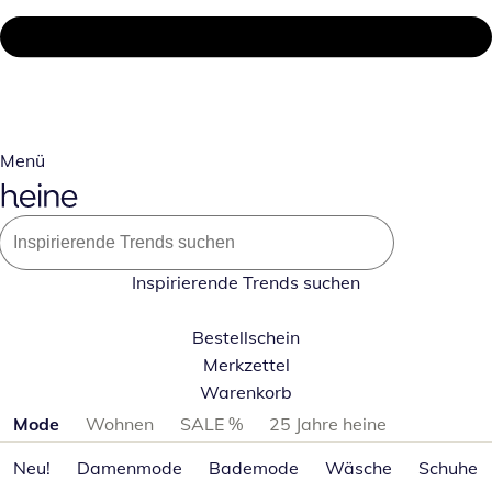
Menü
Inspirierende Trends suchen
Bestellschein
Merkzettel
Warenkorb
Produktkategorien überspringen
Mode
Wohnen
SALE %
25 Jahre heine
Neu!
Damenmode
Bademode
Wäsche
Schuhe