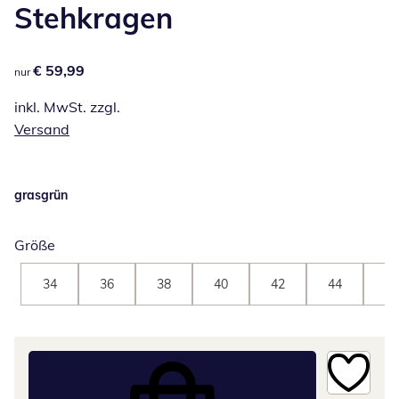
Stehkragen
€ 59,99
€ 59,99
nur
inkl. MwSt. zzgl.
Versand
grasgrün
Größe
34
36
38
40
42
44
46