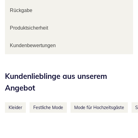
Rückgabe
Produktsicherheit
Kundenbewertungen
Kategorie-Empfehlungen überspringen
Kundenlieblinge aus unserem
Angebot
Kleider
Festliche Mode
Mode für Hochzeitsgäste
S