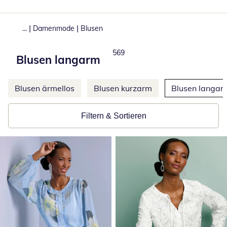
|
|
...
Damenmode
Blusen
Total number of products:
569
Blusen langarm
Weitere Kategorien überspringen
Blusen ärmellos
Blusen kurzarm
Blusen langar
Filtern & Sortieren