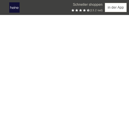
Schneller shoppen
in der App
(13.2 tsd)
Zum Hauptinhalt springen