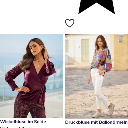
€ 119,00
Wickelbluse im Seide-
reduzierter Preis € 19,99, vor
Druckbluse mit Ballonärmeln
- 60 %