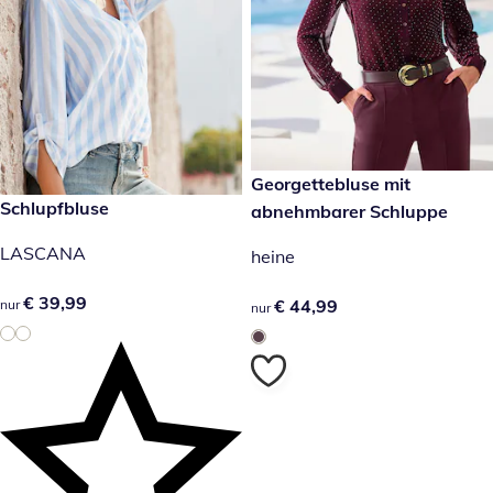
€ 44,99
Georgettebluse mit
€ 39,99
Schlupfbluse
abnehmbarer Schluppe
LASCANA
heine
€ 39,99
€ 39,99
€ 44,99
€ 44,99
nur
nur