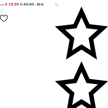
reduzierter Preis € 19,99, vorheriger Preis: € 49,99
€ 19,99
€ 49,99
nur
- 60 %