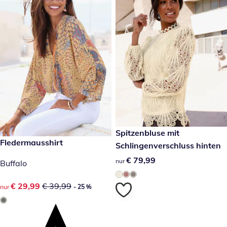
€ 79,99
Spitzenbluse mit
reduzierter Preis € 29,99, vorheriger Preis: € 39,99
Fledermausshirt
- 25 %
Schlingenverschluss hinten
€ 79,99
€ 79,99
nur
Buffalo
reduzierter Preis € 29,99, vorheriger Preis: € 39,99
€ 29,99
€ 39,99
nur
- 25 %