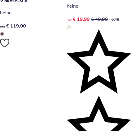
Viskose-Mix
heine
heine
reduzierter Preis € 19,99, vor
€ 19,99
€ 49,99
nur
- 60 %
€ 119,00
€ 119,00
nur