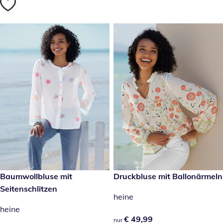
reduzierter Preis € 19,99, vorheriger Preis: € 49,99
Baumwollbluse mit
€ 49,99
Druckbluse mit Ballonärmeln
- 60 %
Seitenschlitzen
heine
heine
€ 49,99
€ 49,99
nur