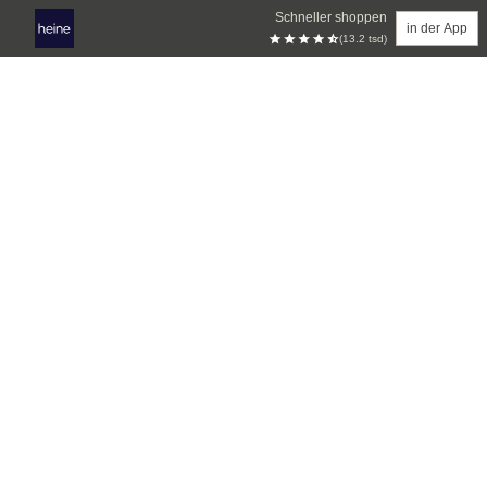
Schneller shoppen
in der App
(13.2 tsd)
Zum Hauptinhalt springen