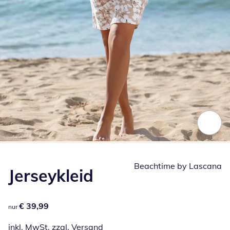
Zum Vergrößern auf das Bild klicken
Beachtime by Lascana
Jerseykleid
€ 39,99
€ 39,99
nur
inkl. MwSt. zzgl.
Versand