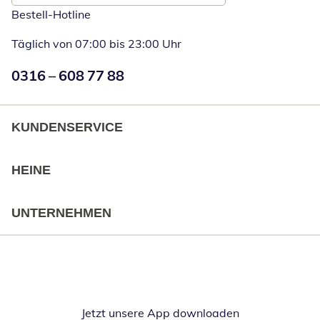
Bestell-Hotline
Täglich von 07:00 bis 23:00 Uhr
Numéro de téléphone:
0316 – 608 77 88
Öffnet Telefon
KUNDENSERVICE
HEINE
UNTERNEHMEN
Jetzt unsere App downloaden
Öffnet in neue