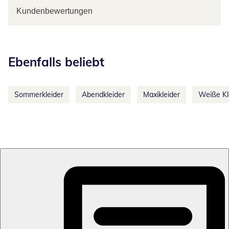
Kundenbewertungen
Kategorie-Empfehlungen überspringen
Ebenfalls beliebt
Sommerkleider
Abendkleider
Maxikleider
Weiße Kl