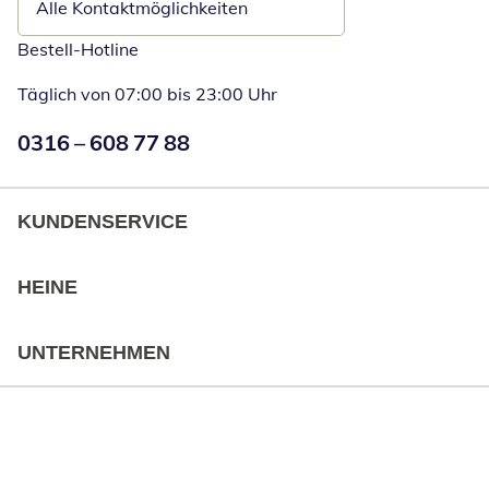
Alle Kontaktmöglichkeiten
Bestell-Hotline
Täglich von 07:00 bis 23:00 Uhr
Numéro de téléphone:
0316 – 608 77 88
Öffnet Telefon
KUNDENSERVICE
HEINE
UNTERNEHMEN