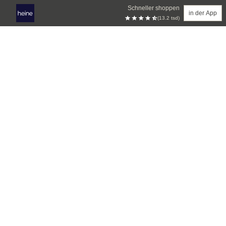
Schneller shoppen
in der App
(13.2 tsd)
Zum Hauptinhalt springen