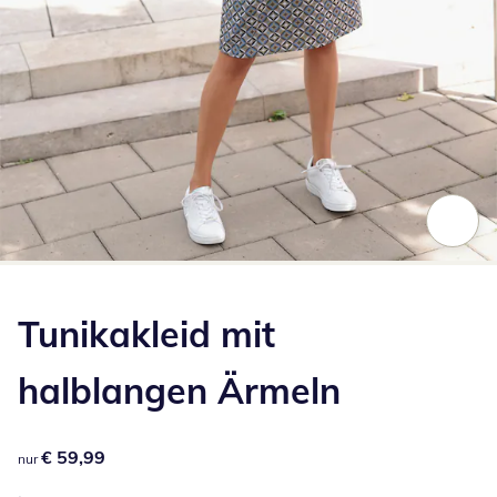
Zum Vergrößern auf das Bild klicken
Tunikakleid mit
halblangen Ärmeln
€ 59,99
€ 59,99
nur