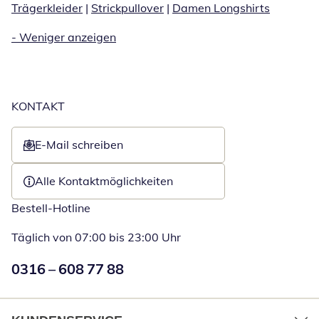
Trägerkleider
|
Strickpullover
|
Damen Longshirts
-
Weniger anzeigen
KONTAKT
E-Mail schreiben
Öffnet E-Mail-Client
Alle Kontaktmöglichkeiten
Bestell-Hotline
Täglich von 07:00 bis 23:00 Uhr
Numéro de téléphone:
0316 – 608 77 88
Öffnet Telefon