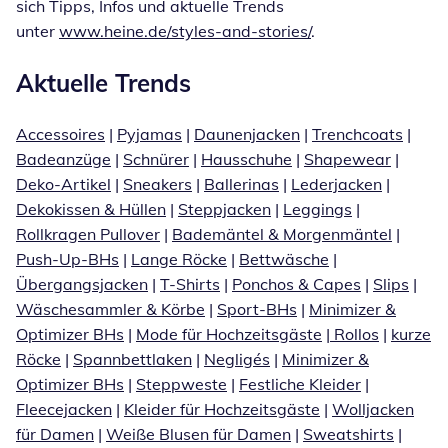
sich Tipps, Infos und aktuelle Trends
unter
www.heine.de/styles-and-stories/
.
Aktuelle Trends
Accessoires
|
Pyjamas
|
Daunenjacken
|
Trenchcoats
|
Badeanzüge
|
Schnürer
|
Hausschuhe
|
Shapewear
|
Deko-Artikel
|
Sneakers
|
Ballerinas
|
Lederjacken
|
Dekokissen & Hüllen
|
Steppjacken
|
Leggings
|
Rollkragen Pullover
|
Bademäntel & Morgenmäntel
|
Push-Up-BHs
|
Lange Röcke
|
Bettwäsche
|
Übergangsjacken
|
T-Shirts
|
Ponchos & Capes
|
Slips
|
Wäschesammler & Körbe
|
Sport-BHs
|
Minimizer &
Optimizer BHs
|
Mode für Hochzeitsgäste
|
Rollos
|
kurze
Röcke
|
Spannbettlaken
|
Negligés
|
Minimizer &
Optimizer BHs
|
Steppweste
|
Festliche Kleider
|
Fleecejacken
|
Kleider für Hochzeitsgäste
|
Wolljacken
für Damen
|
Weiße Blusen für Damen
|
Sweatshirts
|