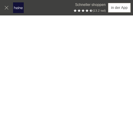
Schneller shoppen
in der App
(13.2 tsd)
Zum Hauptinhalt springen