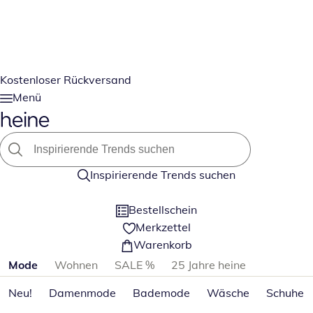
Kostenloser Rückversand
Menü
Inspirierende Trends suchen
Bestellschein
Merkzettel
Warenkorb
Produktkategorien überspringen
Mode
Wohnen
SALE %
25 Jahre heine
Neu!
Damenmode
Bademode
Wäsche
Schuhe