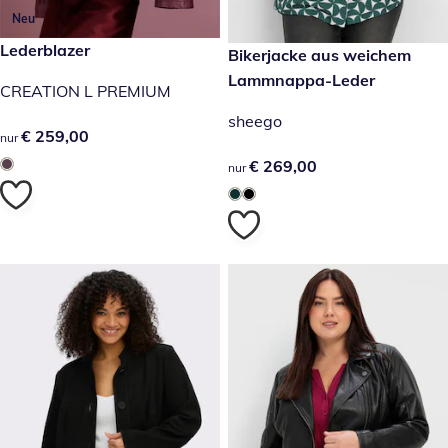
Neu
€ 259,00
Lederblazer
€ 269,00
Bikerjacke aus weichem
Lammnappa-Leder
CREATION L PREMIUM
sheego
€ 259,00
€ 259,00
nur
€ 269,00
€ 269,00
nur