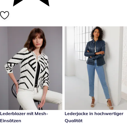
€ 349,00
Lederblazer mit Mesh-
€ 289,00
Lederjacke in hochwertiger
Einsätzen
Qualität