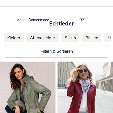
|
|
...
Mode
Damenmode
Total number of pro
32
Echtleder
Weitere Kategorien überspringen
Kleider
Abendkleider
Shirts
Blusen
Ho
Filtern & Sortieren