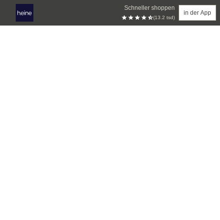
Schneller shoppen
in der App
(13.2 tsd)
Zum Hauptinhalt springen