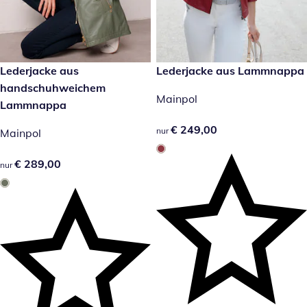
€ 289,00
Lederjacke aus
€ 249,00
Lederjacke aus Lammnappa
handschuhweichem
Mainpol
Lammnappa
€ 249,00
€ 249,00
nur
Mainpol
€ 289,00
€ 289,00
nur