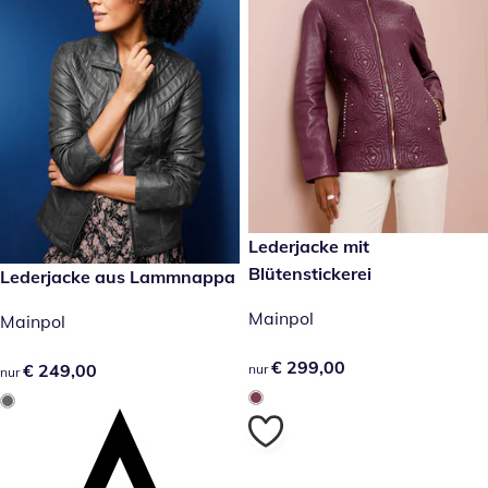
€ 299,00
Lederjacke mit
Blütenstickerei
€ 249,00
Lederjacke aus Lammnappa
Mainpol
Mainpol
€ 299,00
€ 299,00
€ 249,00
€ 249,00
nur
nur