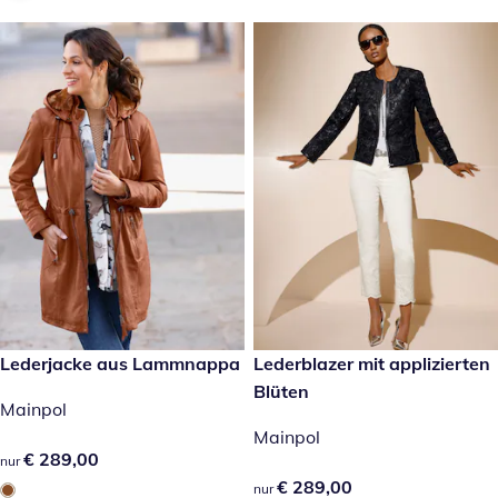
€ 289,00
Lederjacke aus Lammnappa
€ 289,00
Lederblazer mit applizierten
Blüten
Mainpol
Mainpol
€ 289,00
€ 289,00
nur
€ 289,00
€ 289,00
nur