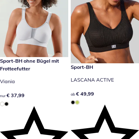
€ 37,99
Sport-BH ohne Bügel mit
€ 49,99
Sport-BH
Frotteefutter
LASCANA ACTIVE
Viania
€ 49,99
€ 49,99
ab
€ 37,99
€ 37,99
nur