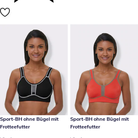
€ 37,99
Sport-BH ohne Bügel mit
€ 37,99
Sport-BH ohne Bügel mit
Frotteefutter
Frotteefutter