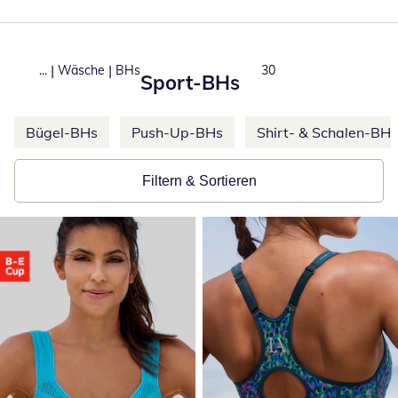
|
|
...
Wäsche
BHs
Total number of product
30
Sport-BHs
Weitere Kategorien überspringen
Bügel-BHs
Push-Up-BHs
Shirt- & Schalen-BHs
Filtern & Sortieren