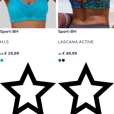
€ 29,99
Sport-BH
€ 49,99
Sport-BH
H.I.S
LASCANA ACTIVE
€ 29,99
€ 29,99
€ 49,99
€ 49,99
ab
ab