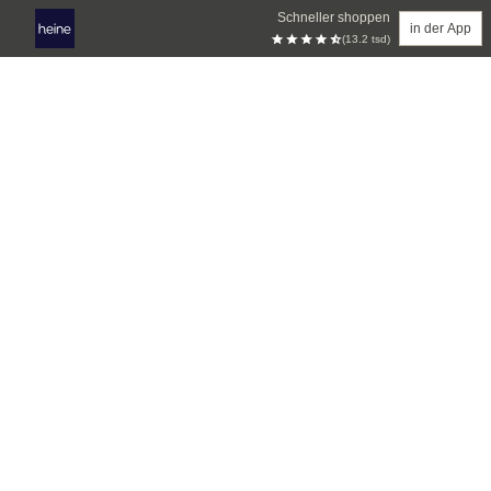
Schneller shoppen
in der App
(13.2 tsd)
Zum Hauptinhalt springen