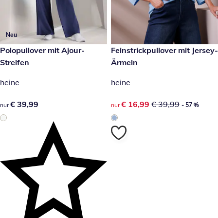
Neu
€ 39,99
Polopullover mit Ajour-
reduzierter Preis € 16,99, vor
Feinstrickpullover mit Jersey-
- 57 %
Streifen
Ärmeln
heine
heine
€ 39,99
€ 39,99
reduzierter Preis € 16,99, vor
€ 16,99
€ 39,99
nur
nur
- 57 %