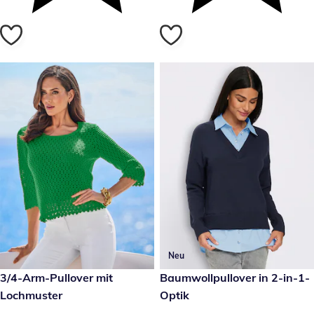
Neu
reduzierter Preis € 19,99, vorheriger Preis: € 49,99
3/4-Arm-Pullover mit
€ 59,99
Baumwollpullover in 2-in-1-
- 60 %
Lochmuster
Optik