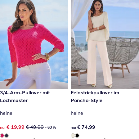
reduzierter Preis € 19,99, vorheriger Preis: € 49,99
3/4-Arm-Pullover mit
€ 74,99
Feinstrickpullover im
- 60 %
Lochmuster
Poncho-Style
heine
heine
reduzierter Preis € 19,99, vorheriger Preis: € 49,99
€ 19,99
€ 49,99
€ 74,99
€ 74,99
nur
- 60 %
nur