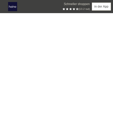
Schneller shoppen
in der App
(13.2 tsd)
Zum Hauptinhalt springen