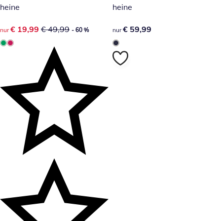
heine
heine
reduzierter Preis € 19,99, vorheriger Preis: € 49,99
€ 19,99
€ 49,99
€ 59,99
€ 59,99
nur
- 60 %
nur