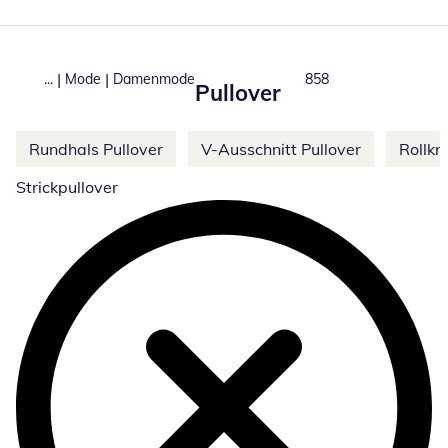
|
|
...
Mode
Damenmode
Total number of produ
858
Pullover
Weitere Kategorien überspringen
Rundhals Pullover
V-Ausschnitt Pullover
Rollkr
Strickpullover