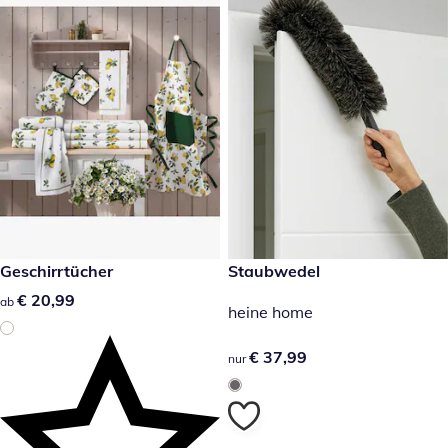
€ 20,99
Geschirrtücher
€ 37,99
Staubwedel
€ 20,99
€ 20,99
ab
heine home
€ 37,99
€ 37,99
nur