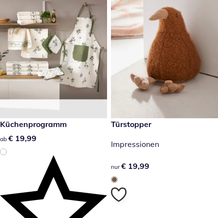
€ 19,99
Küchenprogramm
€ 19,99
Türstopper
€ 19,99
€ 19,99
ab
Impressionen
€ 19,99
€ 19,99
nur