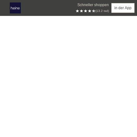
Schneller shoppen
in der App
(13.2 tsd)
Zum Hauptinhalt springen