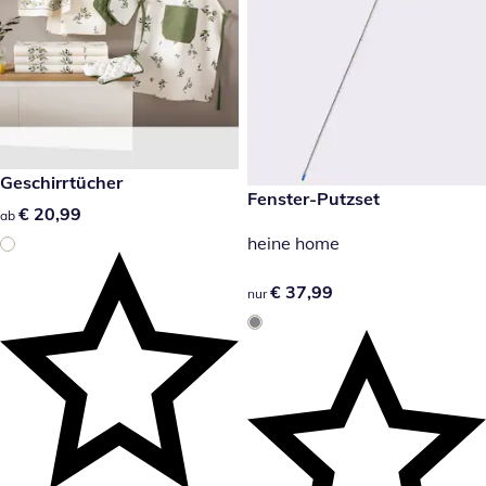
€ 20,99
Geschirrtücher
€ 37,99
Fenster-Putzset
€ 20,99
€ 20,99
ab
heine home
€ 37,99
€ 37,99
nur