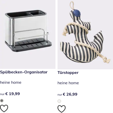
€ 19,99
Spülbecken-Organisator
€ 26,99
Türstopper
heine home
heine home
€ 19,99
€ 19,99
€ 26,99
€ 26,99
nur
nur