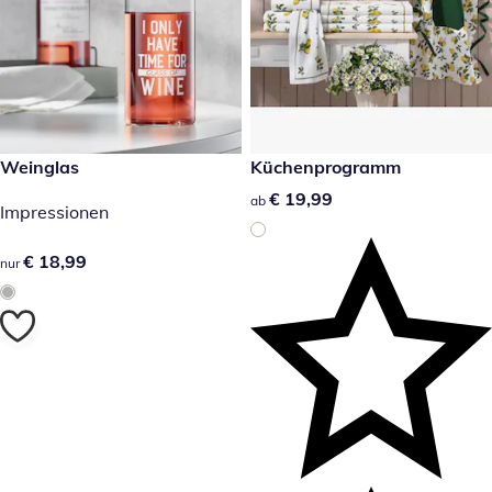
€ 18,99
Weinglas
€ 19,99
Küchenprogramm
€ 19,99
€ 19,99
ab
Impressionen
€ 18,99
€ 18,99
nur