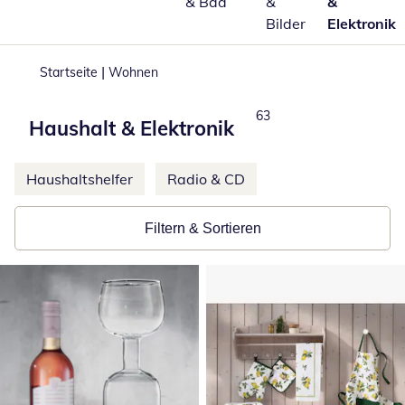
& Bad
&
&
Bilder
Elektronik
|
Startseite
Wohnen
Total number of products:
63
Haushalt & Elektronik
Weitere Kategorien überspringen
Haushaltshelfer
Radio & CD
Filtern & Sortieren