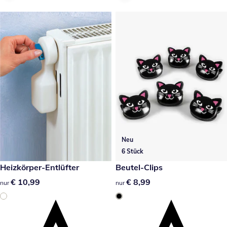
Neu
6 Stück
€ 10,99
Heizkörper-Entlüfter
€ 8,99
Beutel-Clips
€ 10,99
€ 10,99
€ 8,99
€ 8,99
nur
nur