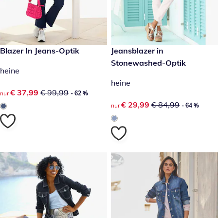
reduzierter Preis € 37,99, vorheriger Preis: € 99,99
Blazer In Jeans-Optik
reduzierter Preis € 29,99, vor
Jeansblazer in
- 62 %
- 64 %
Stonewashed-Optik
heine
heine
reduzierter Preis € 37,99, vorheriger Preis: € 99,99
€ 37,99
€ 99,99
nur
- 62 %
reduzierter Preis € 29,99, vor
€ 29,99
€ 84,99
nur
- 64 %