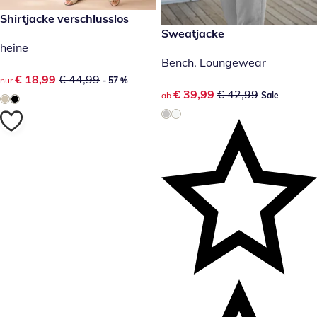
reduzierter Preis € 18,99, vorheriger Preis: € 44,99
Shirtjacke verschlusslos
- 57 %
reduzierter Preis € 39,99, vor
Sweatjacke
Sale
heine
Bench. Loungewear
reduzierter Preis € 18,99, vorheriger Preis: € 44,99
€ 18,99
€ 44,99
nur
- 57 %
reduzierter Preis € 39,99, vor
€ 39,99
€ 42,99
ab
Sale