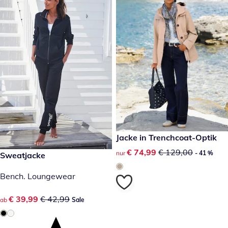
reduzierter Preis € 74,99, vor
Jacke in Trenchcoat-Optik
- 41 %
reduzierter Preis € 74,99, vor
€ 74,99
€ 129,00
nur
- 41 %
reduzierter Preis € 39,99, vorheriger Preis: € 42,99
Sweatjacke
Sale
Bench. Loungewear
reduzierter Preis € 39,99, vorheriger Preis: € 42,99
€ 39,99
€ 42,99
ab
Sale