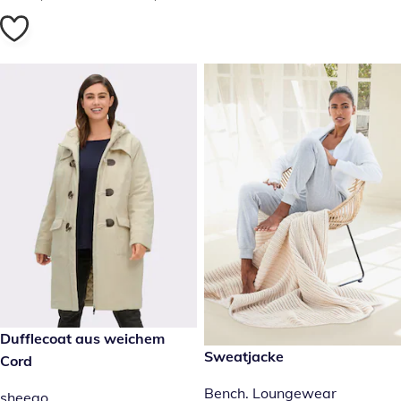
reduzierter Preis € 69,99, vorheriger Preis: € 149,00
Dufflecoat aus weichem
- 53 %
reduzierter Preis € 39,99, vor
Sweatjacke
Sale
Cord
Bench. Loungewear
sheego