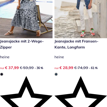
reduzierter Preis € 37,99, vorheriger Preis: € 59,99
Jeansjacke mit 2-Wege-
reduzierter Preis € 28,99, vor
Jeansjacke mit Fransen-
- 36 %
- 61 %
Zipper
Kante, Longform
heine
heine
reduzierter Preis € 37,99, vorheriger Preis: € 59,99
€ 37,99
€ 59,99
reduzierter Preis € 28,99, vor
€ 28,99
€ 74,99
nur
- 36 %
nur
- 61 %