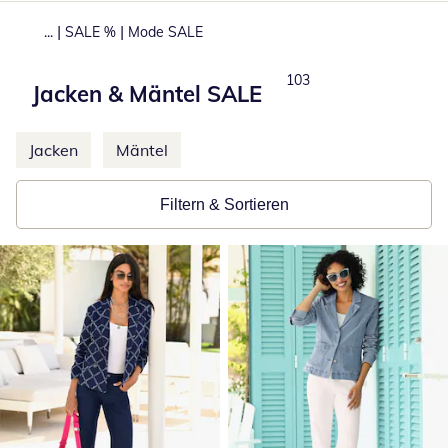
|
|
...
SALE %
Mode SALE
Total number of products
103
Jacken & Mäntel SALE
Weitere Kategorien überspringen
Jacken
Mäntel
Filtern & Sortieren