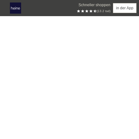
Schneller shoppen
in der App
(13.2 tsd)
Zum Hauptinhalt springen