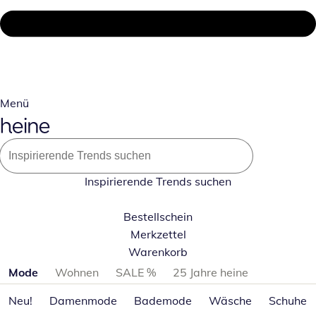
Menü
Inspirierende Trends suchen
Bestellschein
Merkzettel
Warenkorb
Produktkategorien überspringen
Mode
Wohnen
SALE %
25 Jahre heine
Neu!
Damenmode
Bademode
Wäsche
Schuhe