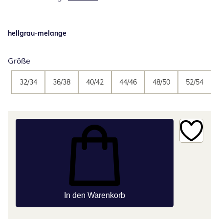
hellgrau-melange
Größe
32/34
36/38
40/42
44/46
48/50
52/54
In den Warenkorb