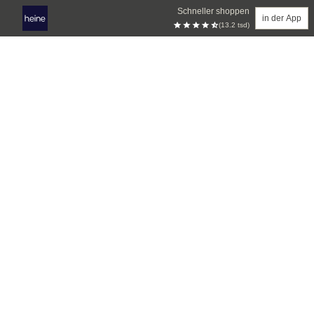
Schneller shoppen
in der App
(13.2 tsd)
Zum Hauptinhalt springen