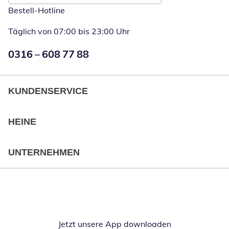
Bestell-Hotline
Täglich von 07:00 bis 23:00 Uhr
Numéro de téléphone:
0316 – 608 77 88
Öffnet Telefon
KUNDENSERVICE
HEINE
UNTERNEHMEN
Jetzt unsere App downloaden
Öffnet in neue