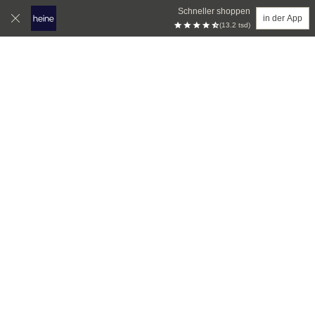
Schneller shoppen
in der App
(13.2 tsd)
Zum Hauptinhalt springen