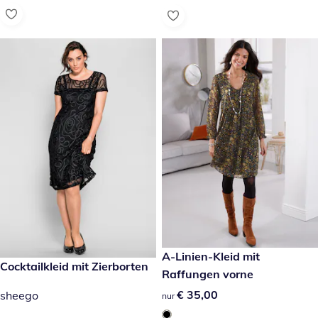
€ 35,00
A-Linien-Kleid mit
€ 169,00
Cocktailkleid mit Zierborten
Raffungen vorne
€ 35,00
€ 35,00
sheego
nur