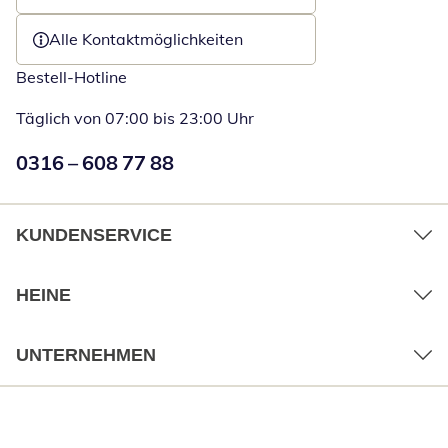
Öffnet E-Mail-Client
Alle Kontaktmöglichkeiten
Bestell-Hotline
Täglich von 07:00 bis 23:00 Uhr
Numéro de téléphone:
0316 – 608 77 88
Öffnet Telefon
KUNDENSERVICE
HEINE
UNTERNEHMEN