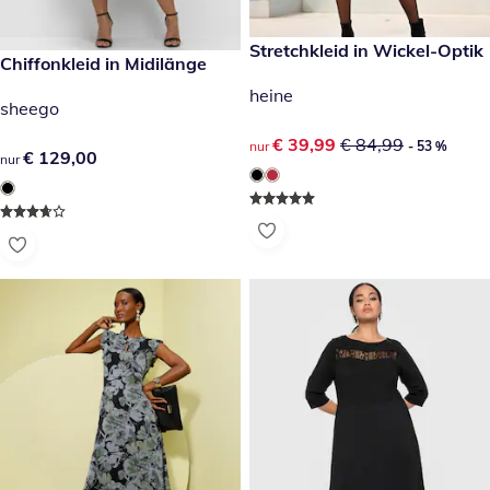
reduzierter Preis € 39,99, vor
Stretchkleid in Wickel-Optik
- 53 %
€ 129,00
Chiffonkleid in Midilänge
heine
sheego
reduzierter Preis € 39,99, vor
€ 39,99
€ 84,99
nur
- 53 %
€ 129,00
€ 129,00
nur