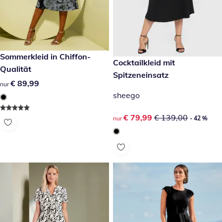
€ 89,99
Sommerkleid in Chiffon-
reduzierter Preis € 79,99, vor
Cocktailkleid mit
- 42 %
Qualität
Spitzeneinsatz
€ 89,99
€ 89,99
nur
sheego
reduzierter Preis € 79,99, vor
€ 79,99
€ 139,00
nur
- 42 %