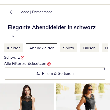
|
|
...
Mode
Damenmode
Elegante Abendkleider in schwarz
Total number of products:
16
Weitere Kategorien überspringen
Kleider
Abendkleider
Shirts
Blusen
Ho
Schwarz
Alle Filter zurücksetzen
1
Filtern & Sortieren