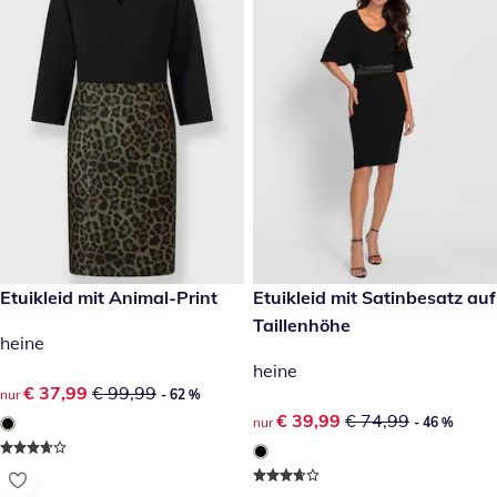
reduzierter Preis € 37,99, vorheriger Preis: € 99,99
Etuikleid mit Animal-Print
reduzierter Preis € 39,99, vor
Etuikleid mit Satinbesatz auf
- 62 %
- 46 %
Taillenhöhe
heine
heine
reduzierter Preis € 37,99, vorheriger Preis: € 99,99
€ 37,99
€ 99,99
nur
- 62 %
reduzierter Preis € 39,99, vor
€ 39,99
€ 74,99
nur
- 46 %