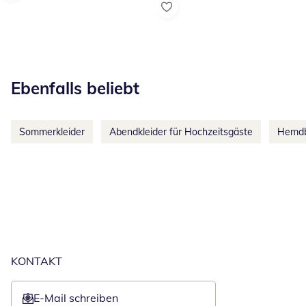
Kategorie-Empfehlungen überspringen
Ebenfalls beliebt
Sommerkleider
Abendkleider für Hochzeitsgäste
Hemdb
KONTAKT
E-Mail schreiben