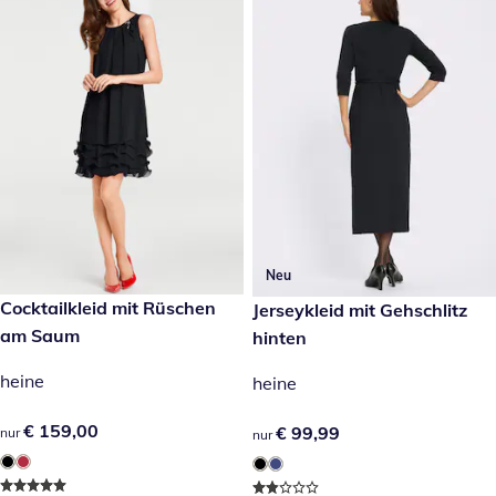
Neu
€ 159,00
Cocktailkleid mit Rüschen
€ 99,99
Jerseykleid mit Gehschlitz
am Saum
hinten
heine
heine
€ 159,00
€ 159,00
€ 99,99
€ 99,99
nur
nur