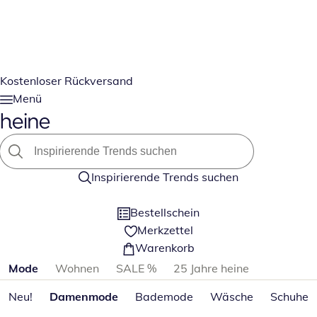
Kostenloser Rückversand
Menü
Inspirierende Trends suchen
Bestellschein
Merkzettel
Warenkorb
Produktkategorien überspringen
Mode
Wohnen
SALE %
25 Jahre heine
Neu!
Damenmode
Bademode
Wäsche
Schuhe