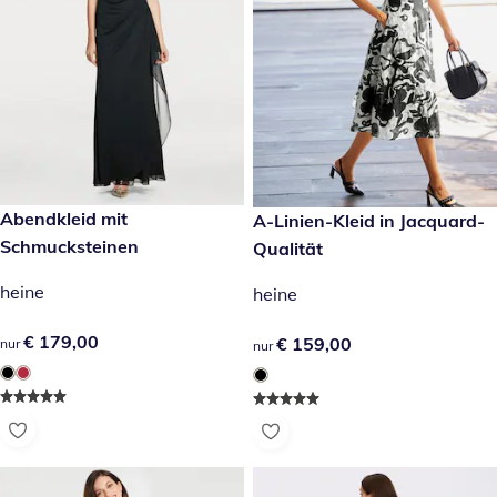
€ 179,00
Abendkleid mit
€ 159,00
A-Linien-Kleid in Jacquard-
Schmucksteinen
Qualität
heine
heine
€ 179,00
€ 179,00
€ 159,00
€ 159,00
nur
nur