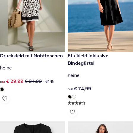
reduzierter Preis € 29,99, vorheriger Preis: € 84,99
Druckkleid mit Nahttaschen
€ 74,99
Etuikleid inklusive
- 64 %
Bindegürtel
heine
heine
reduzierter Preis € 29,99, vorheriger Preis: € 84,99
€ 29,99
€ 84,99
nur
- 64 %
€ 74,99
€ 74,99
nur