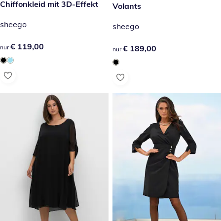
€ 119,00
Chiffonkleid mit 3D-Effekt
Volants
sheego
sheego
€ 119,00
€ 119,00
€ 189,00
€ 189,00
nur
nur