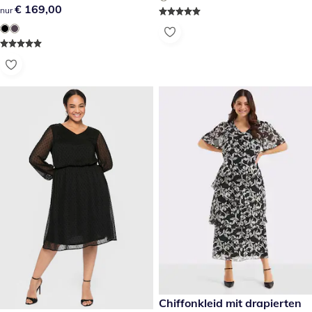
€ 169,00
€ 169,00
nur
€ 189,00
Chiffonkleid mit drapierten