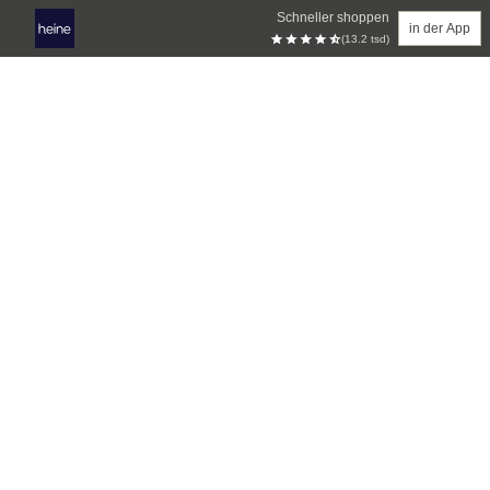
Schneller shoppen
in der App
(13.2 tsd)
Zum Hauptinhalt springen