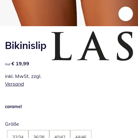
Zum Vergrößern auf das Bild klicken
Bikinislip
€ 19,99
€ 19,99
nur
inkl. MwSt. zzgl.
Versand
caramel
Größe
32/34
36/38
40/42
44/46