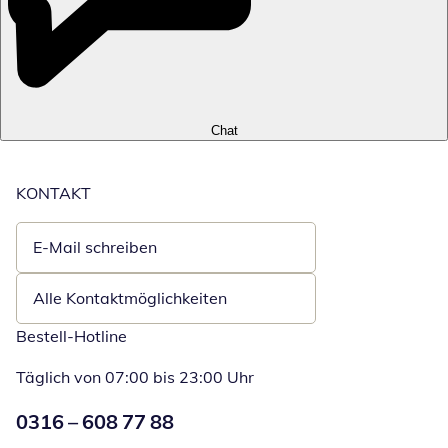
Chat
KONTAKT
E-Mail schreiben
Öffnet E-Mail-Client
Alle Kontaktmöglichkeiten
Bestell-Hotline
Täglich von 07:00 bis 23:00 Uhr
Numéro de téléphone:
0316 – 608 77 88
Öffnet Telefon