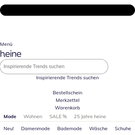
Menü
Inspirierende Trends suchen
Bestellschein
Merkzettel
Warenkorb
Produktkategorien überspringen
Mode
Wohnen
SALE %
25 Jahre heine
Neu!
Damenmode
Bademode
Wäsche
Schuhe