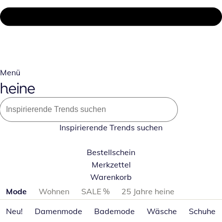
Menü
Inspirierende Trends suchen
Bestellschein
Merkzettel
Warenkorb
Produktkategorien überspringen
Mode
Wohnen
SALE %
25 Jahre heine
Neu!
Damenmode
Bademode
Wäsche
Schuhe