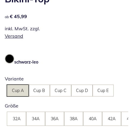
€ 45,99
€ 45,99
ab
inkl. MwSt. zzgl.
Versand
schwarz-leo
Variante
Cup A
Cup B
Cup C
Cup D
Cup E
Größe
32A
34A
36A
38A
40A
42A
44