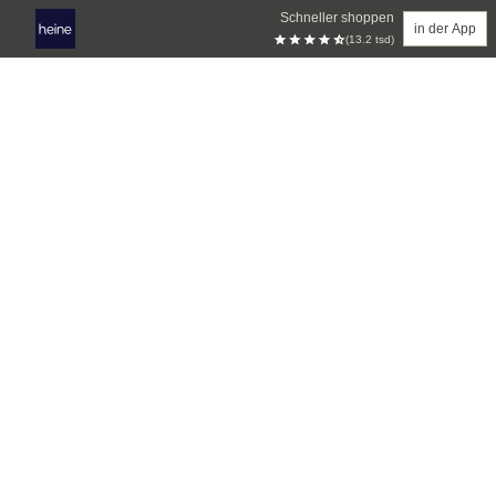
Schneller shoppen
in der App
(13.2 tsd)
Zum Hauptinhalt springen