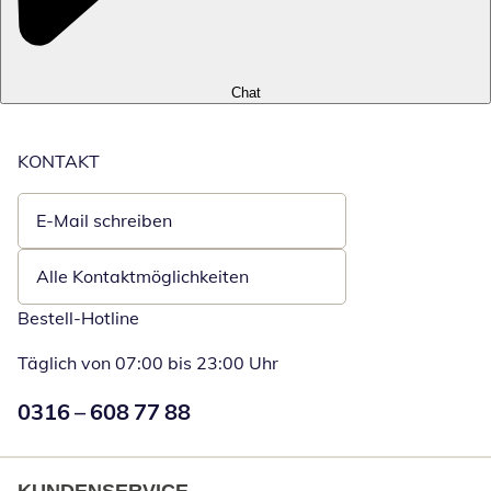
Chat
KONTAKT
E-Mail schreiben
Öffnet E-Mail-Client
Alle Kontaktmöglichkeiten
Bestell-Hotline
Täglich von 07:00 bis 23:00 Uhr
Numéro de téléphone:
0316 – 608 77 88
Öffnet Telefon