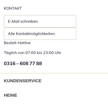
KONTAKT
E-Mail schreiben
Öffnet E-Mail-Client
Alle Kontaktmöglichkeiten
Bestell-Hotline
Täglich von 07:00 bis 23:00 Uhr
Numéro de téléphone:
0316 – 608 77 88
Öffnet Telefon
KUNDENSERVICE
HEINE