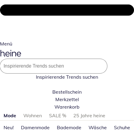
Menü
Inspirierende Trends suchen
Bestellschein
Merkzettel
Warenkorb
Produktkategorien überspringen
Mode
Wohnen
SALE %
25 Jahre heine
Neu!
Damenmode
Bademode
Wäsche
Schuhe