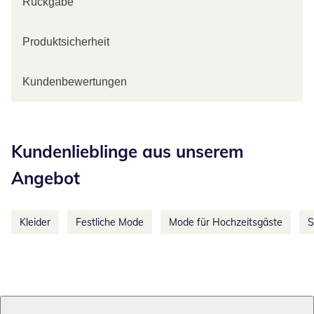
Rückgabe
Produktsicherheit
Kundenbewertungen
Kategorie-Empfehlungen überspringen
Kundenlieblinge aus unserem
Angebot
Kleider
Festliche Mode
Mode für Hochzeitsgäste
S