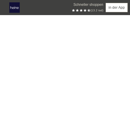
Schneller shoppen
in der App
(13.2 tsd)
Zum Hauptinhalt springen