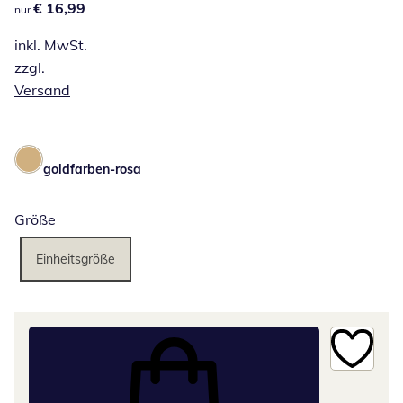
€ 16,99
€ 16,99
nur
inkl. MwSt.
zzgl.
Versand
goldfarben-rosa
Größe
Einheitsgröße