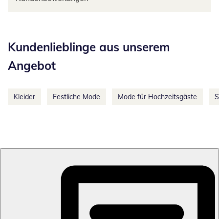
Kategorie-Empfehlungen überspringen
Kundenlieblinge aus unserem
Angebot
Kleider
Festliche Mode
Mode für Hochzeitsgäste
S