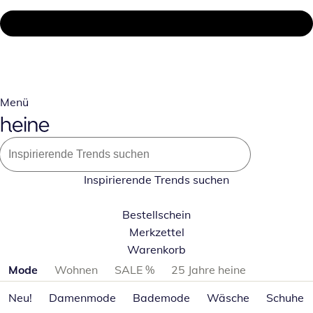
Menü
Inspirierende Trends suchen
Bestellschein
Merkzettel
Warenkorb
Produktkategorien überspringen
Mode
Wohnen
SALE %
25 Jahre heine
Neu!
Damenmode
Bademode
Wäsche
Schuhe