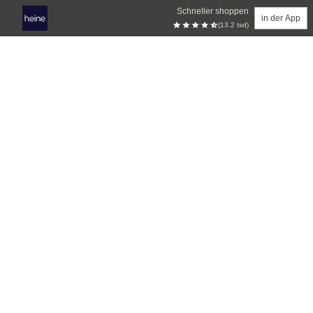
Schneller shoppen
in der App
(13.2 tsd)
Zum Hauptinhalt springen