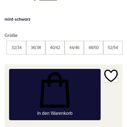
mint-schwarz
Größe
32/34
36/38
40/42
44/46
48/50
52/54
In den Warenkorb