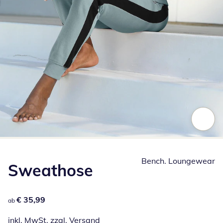
Zum Vergrößern auf das Bild klicken
Bench. Loungewear
Sweathose
€ 35,99
€ 35,99
ab
inkl. MwSt. zzgl.
Versand