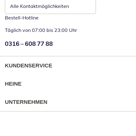
Alle Kontaktmöglichkeiten
Bestell-Hotline
Täglich von 07:00 bis 23:00 Uhr
Numéro de téléphone:
0316 – 608 77 88
Öffnet Telefon
KUNDENSERVICE
HEINE
UNTERNEHMEN