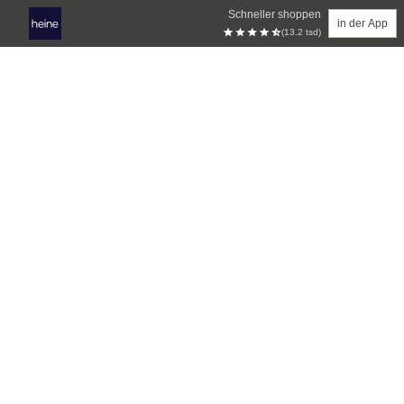
Schneller shoppen
in der App
(13.2 tsd)
Zum Hauptinhalt springen