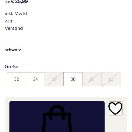
€ 25,99
€ 25,99
nur
inkl. MwSt.
zzgl.
Versand
schwarz
Größe
32
34
36
38
40
42