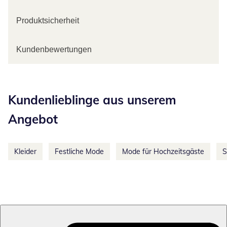
Produktsicherheit
Kundenbewertungen
Kategorie-Empfehlungen überspringen
Kundenlieblinge aus unserem
Angebot
Kleider
Festliche Mode
Mode für Hochzeitsgäste
S