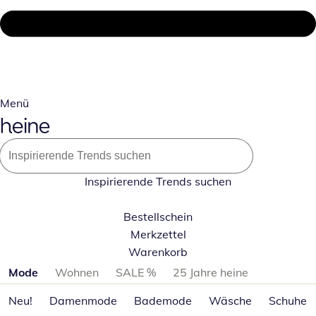
Menü
Inspirierende Trends suchen
Bestellschein
Merkzettel
Warenkorb
Produktkategorien überspringen
Mode
Wohnen
SALE %
25 Jahre heine
Neu!
Damenmode
Bademode
Wäsche
Schuhe