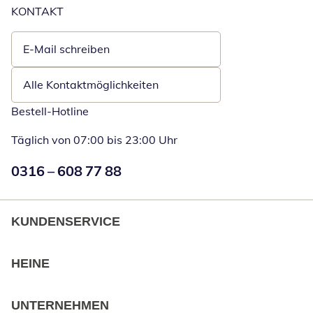
KONTAKT
E-Mail schreiben
Öffnet E-Mail-Client
Alle Kontaktmöglichkeiten
Bestell-Hotline
Täglich von 07:00 bis 23:00 Uhr
Numéro de téléphone:
0316 – 608 77 88
Öffnet Telefon
KUNDENSERVICE
HEINE
UNTERNEHMEN