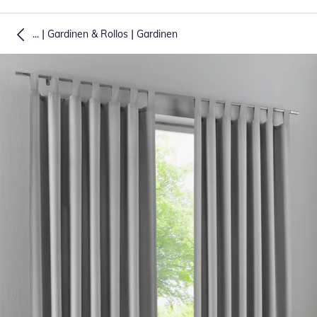
|
|
...
Gardinen & Rollos
Gardinen