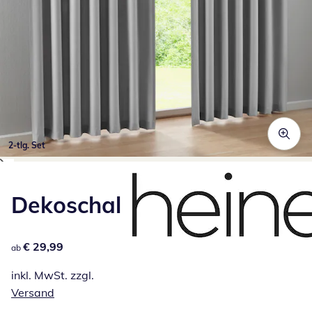
2-tlg. Set
Zum Vergrößern auf das Bild klicken
Dekoschal
€ 29,99
€ 29,99
ab
inkl. MwSt. zzgl.
Versand