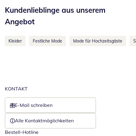
Kategorie-Empfehlungen überspringen
Kundenlieblinge aus unserem
Angebot
Kleider
Festliche Mode
Mode für Hochzeitsgäste
S
KONTAKT
E-Mail schreiben
Öffnet E-Mail-Client
Alle Kontaktmöglichkeiten
Bestell-Hotline