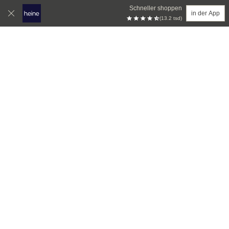
Schneller shoppen
in der App
(13.2 tsd)
Zum Hauptinhalt springen