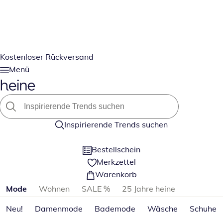
Kostenloser Rückversand
Menü
Inspirierende Trends suchen
Bestellschein
Merkzettel
Warenkorb
Produktkategorien überspringen
Mode
Wohnen
SALE %
25 Jahre heine
Neu!
Damenmode
Bademode
Wäsche
Schuhe