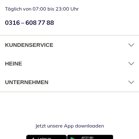
Täglich von 07:00 bis 23:00 Uhr
Numéro de téléphone:
0316 – 608 77 88
Öffnet Telefon
KUNDENSERVICE
HEINE
UNTERNEHMEN
Jetzt unsere App downloaden
Öffnet in neue