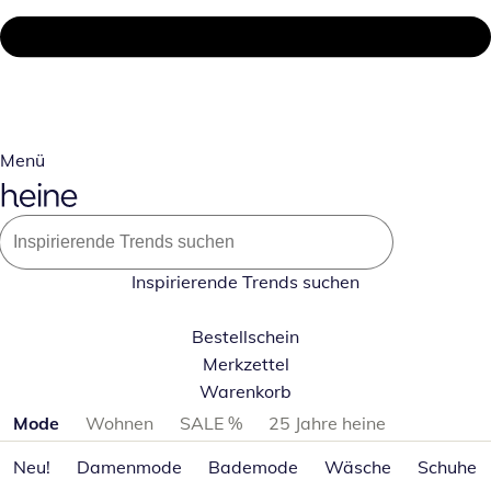
Menü
Inspirierende Trends suchen
Bestellschein
Merkzettel
Warenkorb
Produktkategorien überspringen
Mode
Wohnen
SALE %
25 Jahre heine
Neu!
Damenmode
Bademode
Wäsche
Schuhe