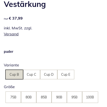
Vestärkung
€ 37,99
€ 37,99
nur
inkl. MwSt. zzgl.
Versand
puder
Variante
Cup B
Cup C
Cup D
Cup E
Größe
75B
80B
85B
90B
95B
100B