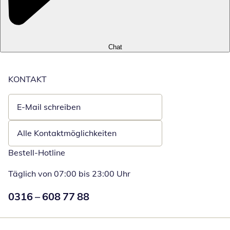
Chat
KONTAKT
E-Mail schreiben
Öffnet E-Mail-Client
Alle Kontaktmöglichkeiten
Bestell-Hotline
Täglich von 07:00 bis 23:00 Uhr
Numéro de téléphone:
0316 – 608 77 88
Öffnet Telefon