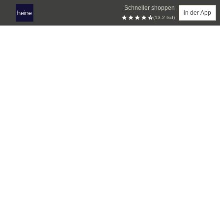
Schneller shoppen
in der App
(13.2 tsd)
Zum Hauptinhalt springen