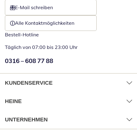
E-Mail schreiben
Öffnet E-Mail-Client
Alle Kontaktmöglichkeiten
Bestell-Hotline
Täglich von 07:00 bis 23:00 Uhr
Numéro de téléphone:
0316 – 608 77 88
Öffnet Telefon
KUNDENSERVICE
HEINE
UNTERNEHMEN