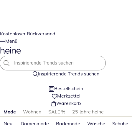
Kostenloser Rückversand
Menü
Inspirierende Trends suchen
Bestellschein
Merkzettel
Warenkorb
Produktkategorien überspringen
Mode
Wohnen
SALE %
25 Jahre heine
Neu!
Damenmode
Bademode
Wäsche
Schuhe