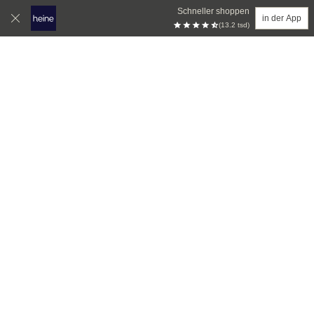
Schneller shoppen
in der App
(13.2 tsd)
Zum Hauptinhalt springen