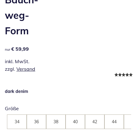
weg-
Form
€ 59,99
€ 59,99
nur
inkl. MwSt.
zzgl.
Versand
dark denim
Größe
34
36
38
40
42
44
46