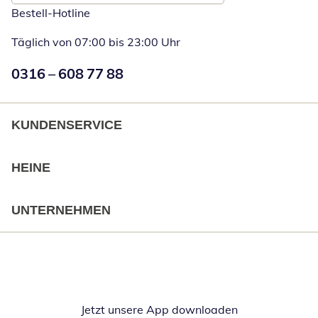
Bestell-Hotline
Täglich von 07:00 bis 23:00 Uhr
Numéro de téléphone:
0316 – 608 77 88
Öffnet Telefon
KUNDENSERVICE
HEINE
UNTERNEHMEN
Jetzt unsere App downloaden
Öffnet in neue