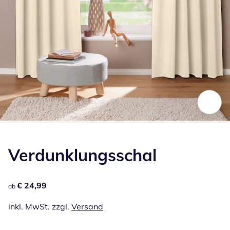
Zum Vergrößern auf das Bild klicken
Verdunklungsschal
€ 24,99
€ 24,99
ab
inkl. MwSt. zzgl.
Versand