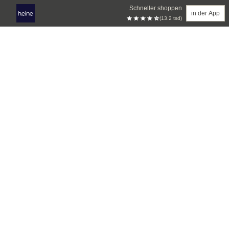
Schneller shoppen
in der App
(13.2 tsd)
Zum Hauptinhalt springen