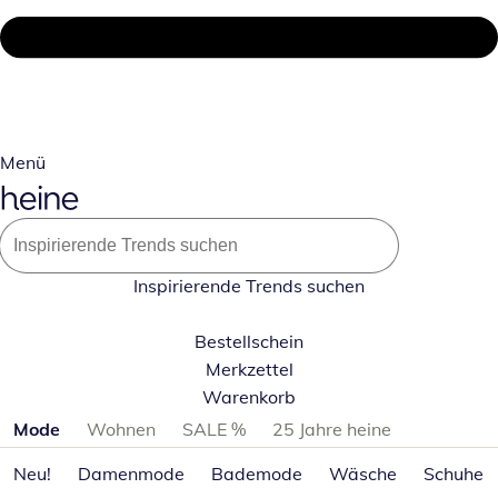
Menü
Inspirierende Trends suchen
Bestellschein
Merkzettel
Warenkorb
Produktkategorien überspringen
Mode
Wohnen
SALE %
25 Jahre heine
Neu!
Damenmode
Bademode
Wäsche
Schuhe