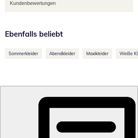
Kundenbewertungen
Kategorie-Empfehlungen überspringen
Ebenfalls beliebt
Sommerkleider
Abendkleider
Maxikleider
Weiße Kl