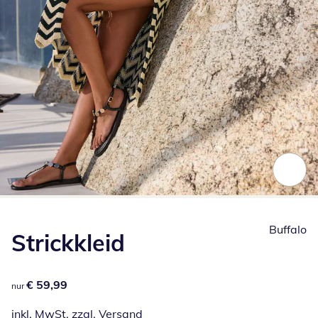
Zum Vergrößern auf das Bild klicken
Buffalo
Strickkleid
€ 59,99
€ 59,99
nur
inkl. MwSt. zzgl.
Versand