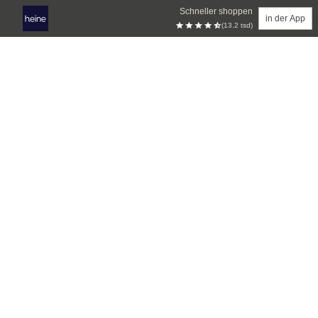
Schneller shoppen
in der App
(13.2 tsd)
Zum Hauptinhalt springen