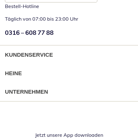
Bestell-Hotline
Täglich von 07:00 bis 23:00 Uhr
Numéro de téléphone:
0316 – 608 77 88
Öffnet Telefon
KUNDENSERVICE
HEINE
UNTERNEHMEN
Jetzt unsere App downloaden
Öffnet in neue