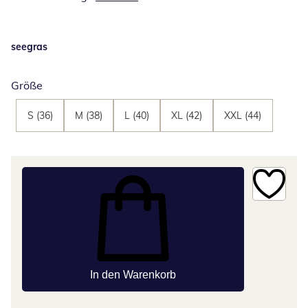
seegras
Größe
S (36)
M (38)
L (40)
XL (42)
XXL (44)
In den Warenkorb