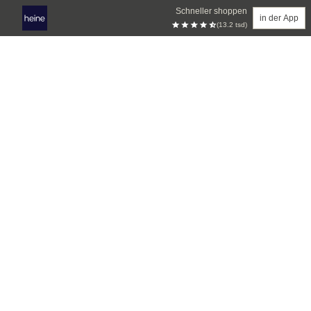
Schneller shoppen
in der App
(13.2 tsd)
Zum Hauptinhalt springen