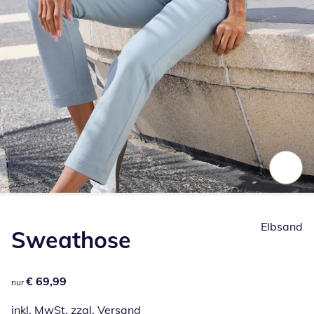
Zum Vergrößern auf das Bild klicken
Elbsand
Sweathose
€ 69,99
€ 69,99
nur
inkl. MwSt. zzgl.
Versand