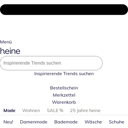
Menü
Inspirierende Trends suchen
Bestellschein
Merkzettel
Warenkorb
Produktkategorien überspringen
Mode
Wohnen
SALE %
25 Jahre heine
Neu!
Damenmode
Bademode
Wäsche
Schuhe