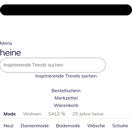
Menü
Inspirierende Trends suchen
Bestellschein
Merkzettel
Warenkorb
Produktkategorien überspringen
Mode
Wohnen
SALE %
25 Jahre heine
Neu!
Damenmode
Bademode
Wäsche
Schuhe