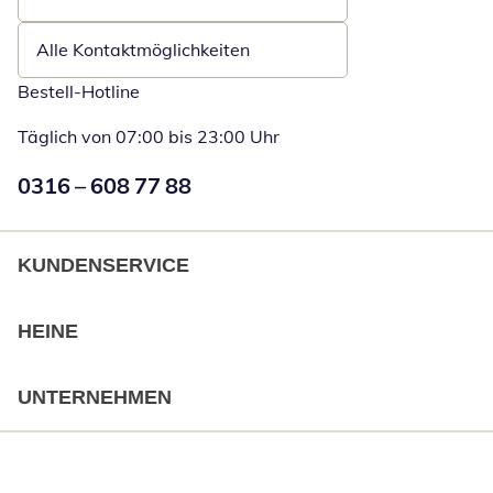
Öffnet E-Mail-Client
Alle Kontaktmöglichkeiten
Bestell-Hotline
Täglich von 07:00 bis 23:00 Uhr
Numéro de téléphone:
0316 – 608 77 88
Öffnet Telefon
KUNDENSERVICE
HEINE
UNTERNEHMEN