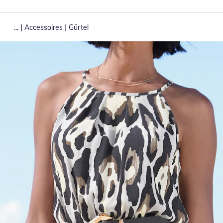
|
|
...
Accessoires
Gürtel