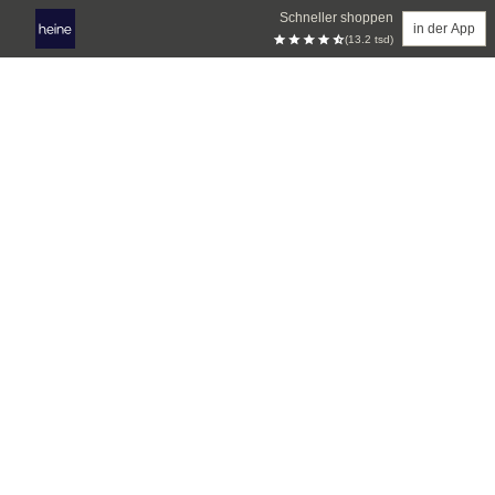
Schneller shoppen
in der App
(13.2 tsd)
Zum Hauptinhalt springen