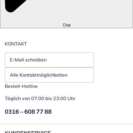
Chat
KONTAKT
E-Mail schreiben
Öffnet E-Mail-Client
Alle Kontaktmöglichkeiten
Bestell-Hotline
Täglich von 07:00 bis 23:00 Uhr
Numéro de téléphone:
0316 – 608 77 88
Öffnet Telefon