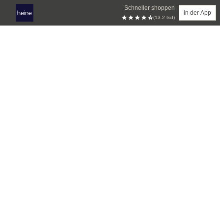
Schneller shoppen
in der App
(13.2 tsd)
Zum Hauptinhalt springen