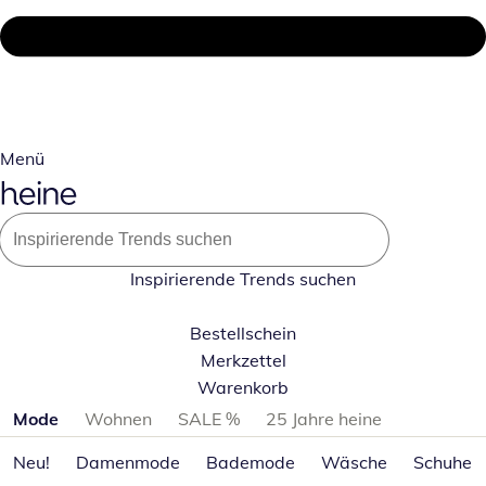
Menü
Inspirierende Trends suchen
Bestellschein
Merkzettel
Warenkorb
Produktkategorien überspringen
Mode
Wohnen
SALE %
25 Jahre heine
Neu!
Damenmode
Bademode
Wäsche
Schuhe