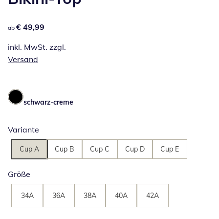
€ 49,99
€ 49,99
ab
inkl. MwSt. zzgl.
Versand
schwarz-creme
Variante
Cup A
Cup B
Cup C
Cup D
Cup E
Größe
34A
36A
38A
40A
42A