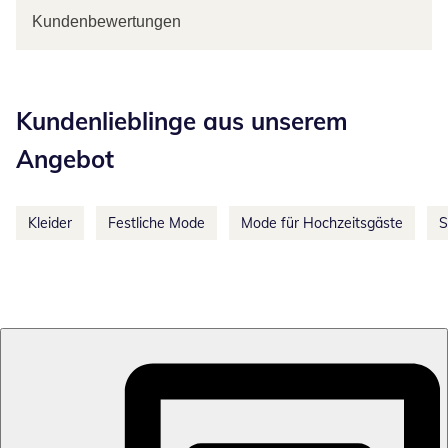
Kundenbewertungen
Kategorie-Empfehlungen überspringen
Kundenlieblinge aus unserem
Angebot
Kleider
Festliche Mode
Mode für Hochzeitsgäste
S