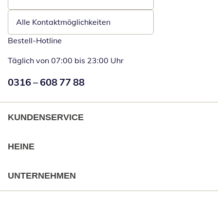
Öffnet E-Mail-Client
Alle Kontaktmöglichkeiten
Bestell-Hotline
Täglich von 07:00 bis 23:00 Uhr
Numéro de téléphone:
0316 – 608 77 88
Öffnet Telefon
KUNDENSERVICE
HEINE
UNTERNEHMEN