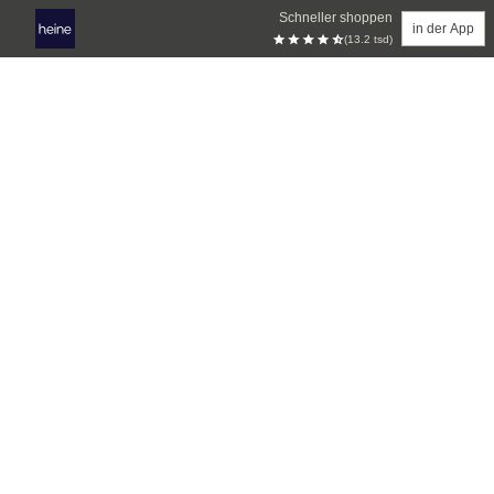
Schneller shoppen
in der App
(13.2 tsd)
Zum Hauptinhalt springen