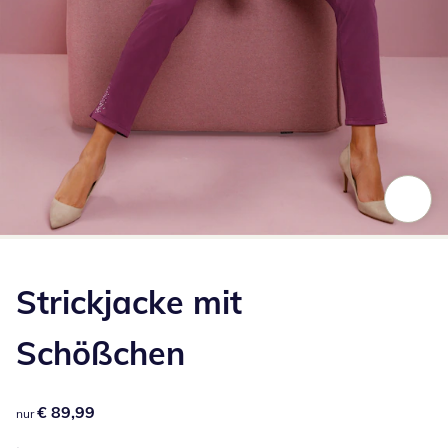
Zum Vergrößern auf das Bild klicken
Strickjacke mit
Schößchen
€ 89,99
€ 89,99
nur