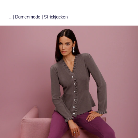
|
|
...
Damenmode
Strickjacken