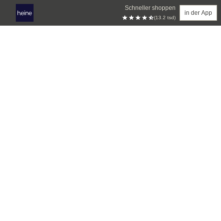
Schneller shoppen
in der App
(13.2 tsd)
Zum Hauptinhalt springen