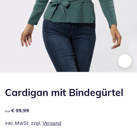
Zum Vergrößern auf das Bild klicken
Cardigan mit Bindegürtel
€ 99,99
€ 99,99
nur
inkl. MwSt. zzgl.
Versand