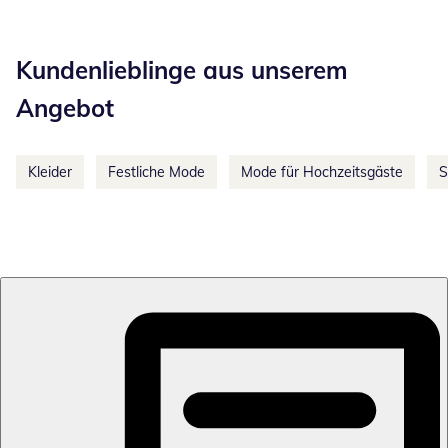
Kategorie-Empfehlungen überspringen
Kundenlieblinge aus unserem
Angebot
Kleider
Festliche Mode
Mode für Hochzeitsgäste
S