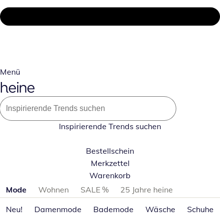
Menü
Inspirierende Trends suchen
Bestellschein
Merkzettel
Warenkorb
Produktkategorien überspringen
Mode
Wohnen
SALE %
25 Jahre heine
Neu!
Damenmode
Bademode
Wäsche
Schuhe