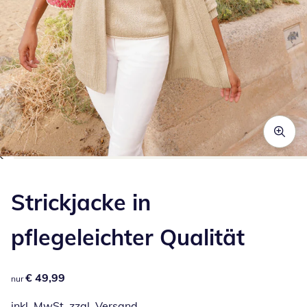
Zum Vergrößern auf das Bild klicken
Strickjacke in
pflegeleichter Qualität
€ 49,99
€ 49,99
nur
inkl. MwSt. zzgl.
Versand