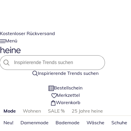
Kostenloser Rückversand
Menü
Inspirierende Trends suchen
Bestellschein
Merkzettel
Warenkorb
Produktkategorien überspringen
Mode
Wohnen
SALE %
25 Jahre heine
Neu!
Damenmode
Bademode
Wäsche
Schuhe