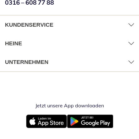
Numéro de téléphone:
0316 – 608 77 88
Öffnet Telefon
KUNDENSERVICE
HEINE
UNTERNEHMEN
Jetzt unsere App downloaden
Öffnet in neue
Öffnet in neuem Fenster
Öffnet in neuem Fenster