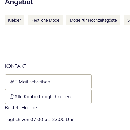
Angebot
Kleider
Festliche Mode
Mode für Hochzeitsgäste
S
KONTAKT
E-Mail schreiben
Öffnet E-Mail-Client
Alle Kontaktmöglichkeiten
Bestell-Hotline
Täglich von 07:00 bis 23:00 Uhr