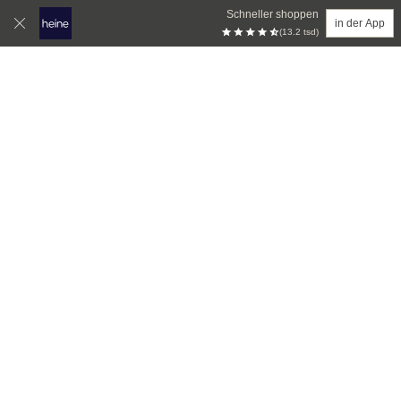
Schneller shoppen
in der App
(13.2 tsd)
Zum Hauptinhalt springen