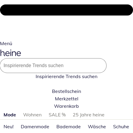
Menü
Inspirierende Trends suchen
Bestellschein
Merkzettel
Warenkorb
Produktkategorien überspringen
Mode
Wohnen
SALE %
25 Jahre heine
Neu!
Damenmode
Bademode
Wäsche
Schuhe