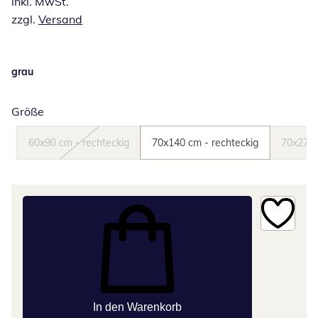
inkl. MwSt.
zzgl.
Versand
grau
Größe
60x90 cm - rechteckig
70x140 cm - rechteckig
70x270 
In den Warenkorb