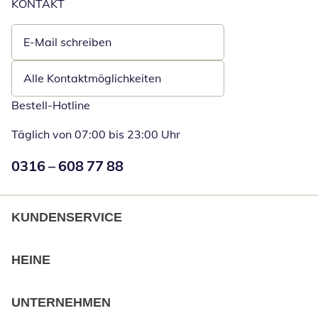
KONTAKT
E-Mail schreiben
Öffnet E-Mail-Client
Alle Kontaktmöglichkeiten
Bestell-Hotline
Täglich von 07:00 bis 23:00 Uhr
Numéro de téléphone:
0316 – 608 77 88
Öffnet Telefon
KUNDENSERVICE
HEINE
UNTERNEHMEN