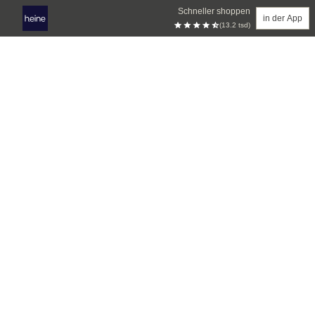
Schneller shoppen
in der App
(13.2 tsd)
Zum Hauptinhalt springen