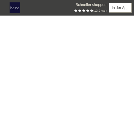
Schneller shoppen
in der App
(13.2 tsd)
Zum Hauptinhalt springen