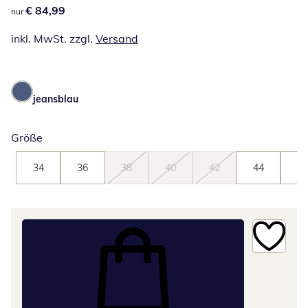
€ 84,99
€ 84,99
nur
inkl. MwSt. zzgl.
Versand
jeansblau
Größe
34
36
38
40
42
44
46