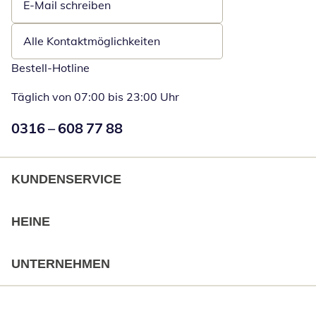
E-Mail schreiben
Öffnet E-Mail-Client
Alle Kontaktmöglichkeiten
Bestell-Hotline
Täglich von 07:00 bis 23:00 Uhr
Numéro de téléphone:
0316 – 608 77 88
Öffnet Telefon
KUNDENSERVICE
HEINE
UNTERNEHMEN