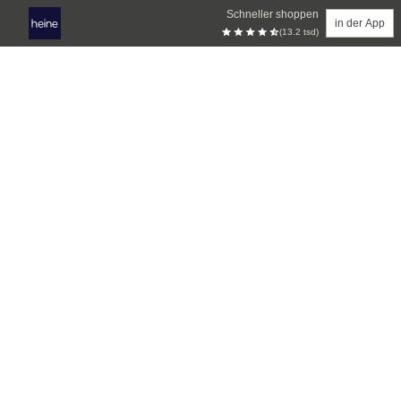
Schneller shoppen
in der App
(13.2 tsd)
Zum Hauptinhalt springen