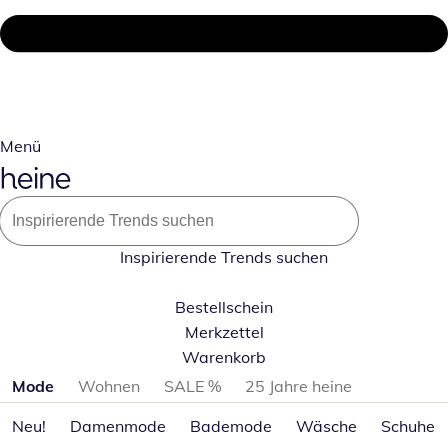
Menü
Inspirierende Trends suchen
Bestellschein
Merkzettel
Warenkorb
Produktkategorien überspringen
Mode
Wohnen
SALE %
25 Jahre heine
Neu!
Damenmode
Bademode
Wäsche
Schuhe