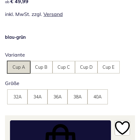
€ 49,99
€ 49,99
ab
inkl. MwSt. zzgl.
Versand
blau-grün
Variante
Cup A
Cup B
Cup C
Cup D
Cup E
Größe
32A
34A
36A
38A
40A