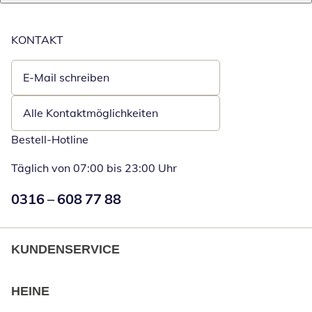
KONTAKT
E-Mail schreiben
Öffnet E-Mail-Client
Alle Kontaktmöglichkeiten
Bestell-Hotline
Täglich von 07:00 bis 23:00 Uhr
Numéro de téléphone:
0316 – 608 77 88
Öffnet Telefon
KUNDENSERVICE
HEINE