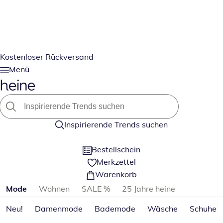
Kostenloser Rückversand
Menü
Inspirierende Trends suchen
Bestellschein
Merkzettel
Warenkorb
Produktkategorien überspringen
Mode
Wohnen
SALE %
25 Jahre heine
Neu!
Damenmode
Bademode
Wäsche
Schuhe