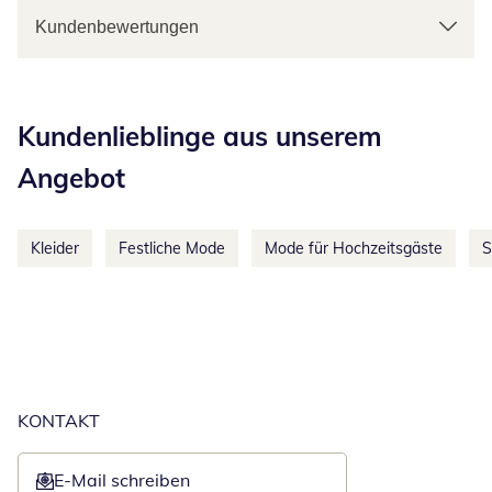
Kundenbewertungen
Kategorie-Empfehlungen überspringen
Kundenlieblinge aus unserem
Angebot
Kleider
Festliche Mode
Mode für Hochzeitsgäste
S
KONTAKT
E-Mail schreiben