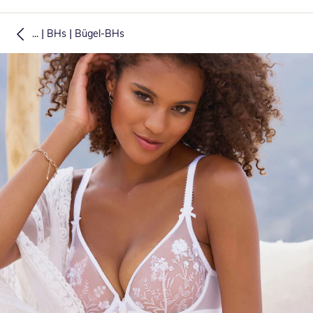
|
|
...
BHs
Bügel-BHs