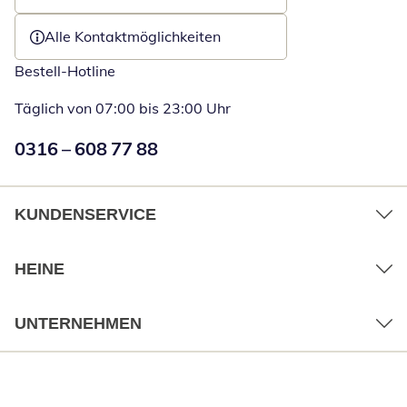
Öffnet E-Mail-Client
Alle Kontaktmöglichkeiten
Bestell-Hotline
Täglich von 07:00 bis 23:00 Uhr
Numéro de téléphone:
0316 – 608 77 88
Öffnet Telefon
KUNDENSERVICE
HEINE
UNTERNEHMEN