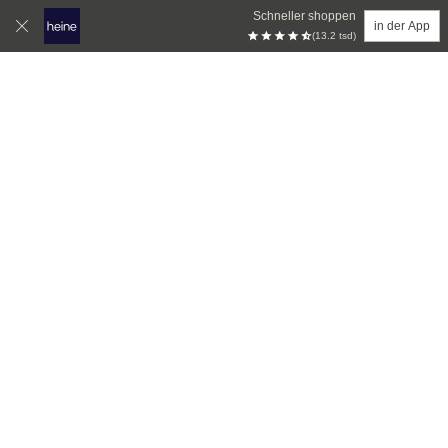
Schneller shoppen
in der App
(13.2 tsd)
Zum Hauptinhalt springen