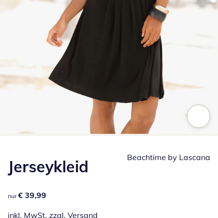
Zum Vergrößern auf das Bild klicken
Beachtime by Lascana
Jerseykleid
€ 39,99
€ 39,99
nur
inkl. MwSt. zzgl.
Versand