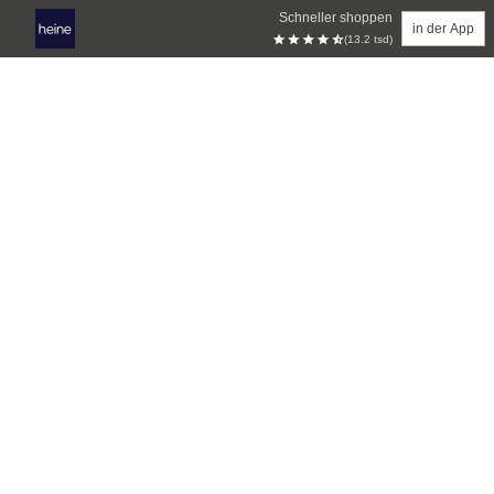
Schneller shoppen
in der App
(13.2 tsd)
Zum Hauptinhalt springen