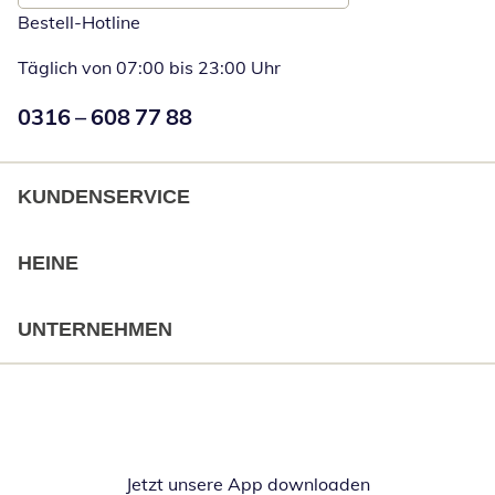
Bestell-Hotline
Täglich von 07:00 bis 23:00 Uhr
Numéro de téléphone:
0316 – 608 77 88
Öffnet Telefon
KUNDENSERVICE
HEINE
UNTERNEHMEN
Jetzt unsere App downloaden
Öffnet in neue