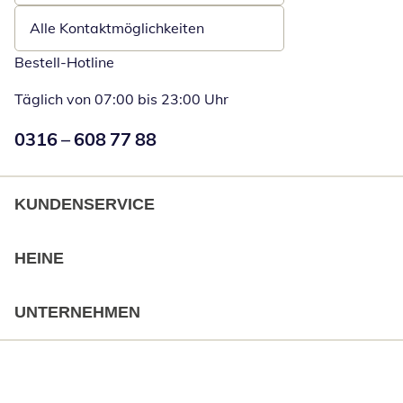
Alle Kontaktmöglichkeiten
Bestell-Hotline
Täglich von 07:00 bis 23:00 Uhr
Numéro de téléphone:
0316 – 608 77 88
Öffnet Telefon
KUNDENSERVICE
HEINE
UNTERNEHMEN