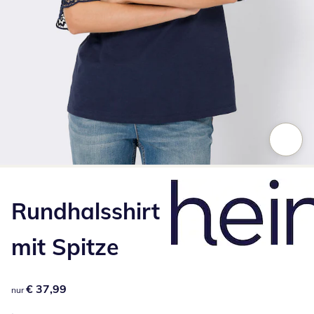
Zum Vergrößern auf das Bild klicken
Rundhalsshirt
mit Spitze
€ 37,99
€ 37,99
nur