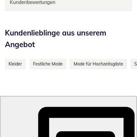
Kundenbewertungen
Kategorie-Empfehlungen überspringen
Kundenlieblinge aus unserem
Angebot
Kleider
Festliche Mode
Mode für Hochzeitsgäste
S