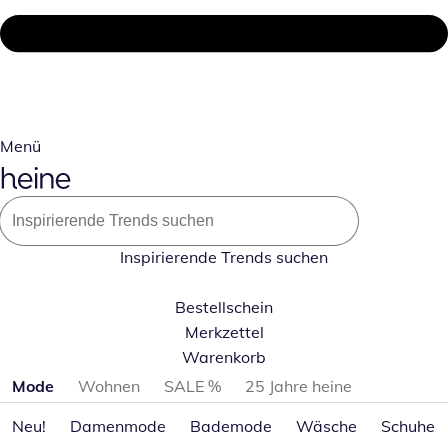
Menü
Inspirierende Trends suchen
Bestellschein
Merkzettel
Warenkorb
Produktkategorien überspringen
Mode
Wohnen
SALE %
25 Jahre heine
Neu!
Damenmode
Bademode
Wäsche
Schuhe