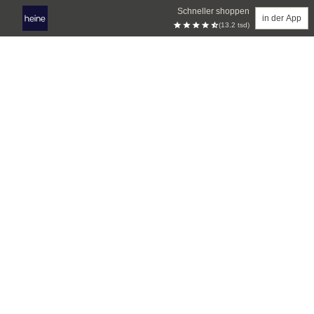
Schneller shoppen
in der App
(13.2 tsd)
Zum Hauptinhalt springen