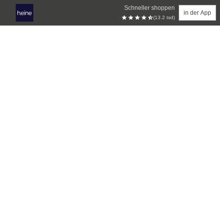
Schneller shoppen
in der App
(13.2 tsd)
Zum Hauptinhalt springen