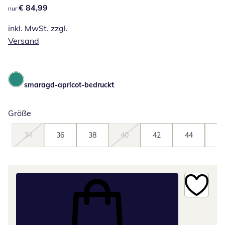
€ 84,99
€ 84,99
nur
inkl. MwSt. zzgl.
Versand
smaragd-apricot-bedruckt
Größe
34
36
38
40
42
44
46