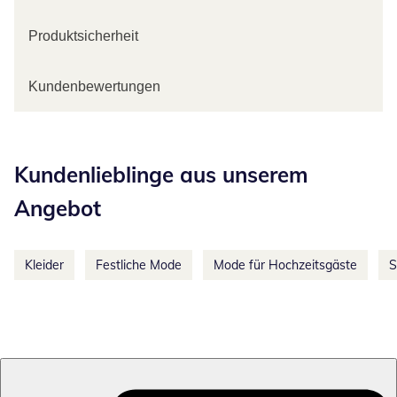
Produktsicherheit
Kundenbewertungen
Kategorie-Empfehlungen überspringen
Kundenlieblinge aus unserem
Angebot
Kleider
Festliche Mode
Mode für Hochzeitsgäste
S