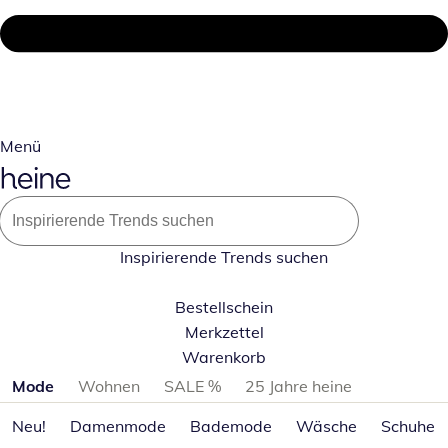
Menü
Inspirierende Trends suchen
Bestellschein
Merkzettel
Warenkorb
Produktkategorien überspringen
Mode
Wohnen
SALE %
25 Jahre heine
Neu!
Damenmode
Bademode
Wäsche
Schuhe