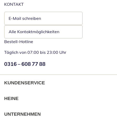
KONTAKT
E-Mail schreiben
Öffnet E-Mail-Client
Alle Kontaktmöglichkeiten
Bestell-Hotline
Täglich von 07:00 bis 23:00 Uhr
Numéro de téléphone:
0316 – 608 77 88
Öffnet Telefon
KUNDENSERVICE
HEINE
UNTERNEHMEN