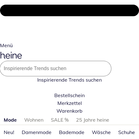
Menü
Inspirierende Trends suchen
Bestellschein
Merkzettel
Warenkorb
Produktkategorien überspringen
Mode
Wohnen
SALE %
25 Jahre heine
Neu!
Damenmode
Bademode
Wäsche
Schuhe