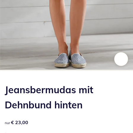
Zum Vergrößern auf das Bild klicken
Jeansbermudas mit
Dehnbund hinten
€ 23,00
€ 23,00
nur