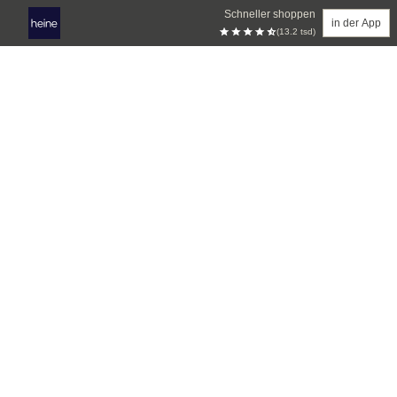
Schneller shoppen
in der App
(13.2 tsd)
Zum Hauptinhalt springen