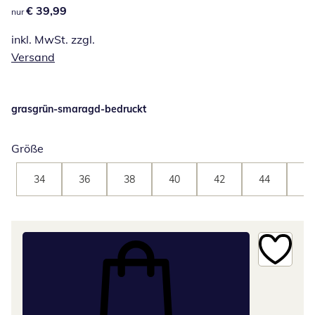
€ 39,99
€ 39,99
nur
inkl. MwSt. zzgl.
Versand
grasgrün-smaragd-bedruckt
Größe
34
36
38
40
42
44
46