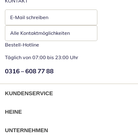
KONTAKT
E-Mail schreiben
Öffnet E-Mail-Client
Alle Kontaktmöglichkeiten
Bestell-Hotline
Täglich von 07:00 bis 23:00 Uhr
Numéro de téléphone:
0316 – 608 77 88
Öffnet Telefon
KUNDENSERVICE
HEINE
UNTERNEHMEN