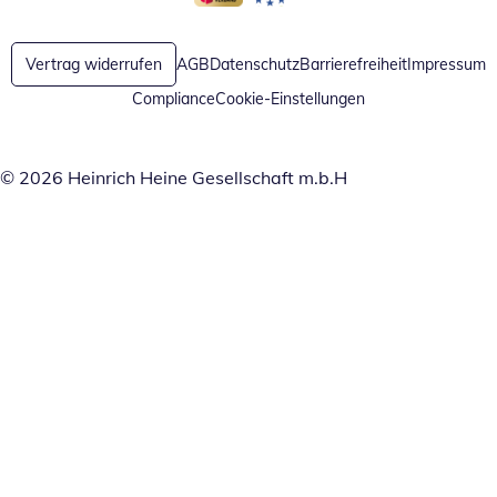
Öffnet in neuem Fenster
Öffnet in neuem Fenster
Vertrag widerrufen
AGB
Datenschutz
Barrierefreiheit
Impressum
Compliance
Cookie-Einstellungen
© 2026 Heinrich Heine Gesellschaft m.b.H