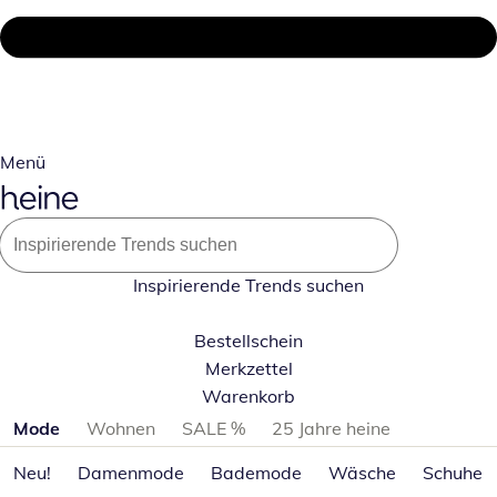
Menü
Inspirierende Trends suchen
Bestellschein
Merkzettel
Warenkorb
Produktkategorien überspringen
Mode
Wohnen
SALE %
25 Jahre heine
Neu!
Damenmode
Bademode
Wäsche
Schuhe