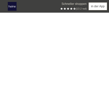
Schneller shoppen
in der App
(13.2 tsd)
Zum Hauptinhalt springen