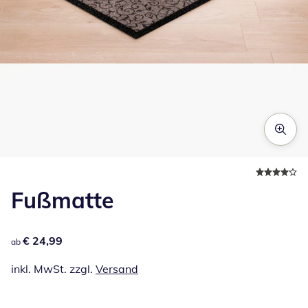
Zum Vergrößern auf das Bild klicken
Fußmatte
€ 24,99
€ 24,99
ab
inkl. MwSt. zzgl.
Versand