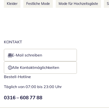
Kleider
Festliche Mode
Mode für Hochzeitsgäste
S
KONTAKT
E-Mail schreiben
Öffnet E-Mail-Client
Alle Kontaktmöglichkeiten
Bestell-Hotline
Täglich von 07:00 bis 23:00 Uhr
Numéro de téléphone:
0316 – 608 77 88
Öffnet Telefon