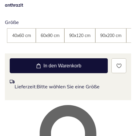
anthrazit
Größe
40x60 cm
60x90 cm
90x120 cm
90x200 cm
90
In den Warenkorb
Lieferzeit:
Bitte wählen Sie eine Größe