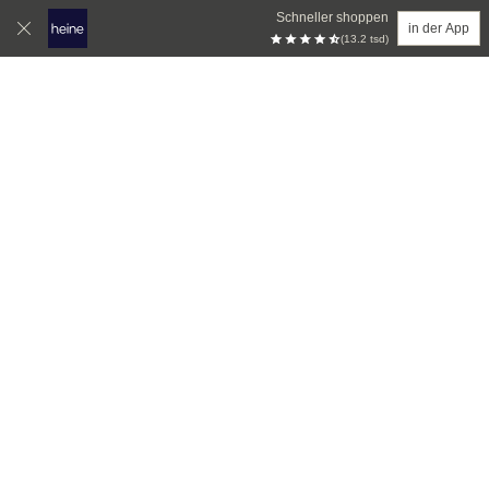
Schneller shoppen
in der App
(13.2 tsd)
Zum Hauptinhalt springen