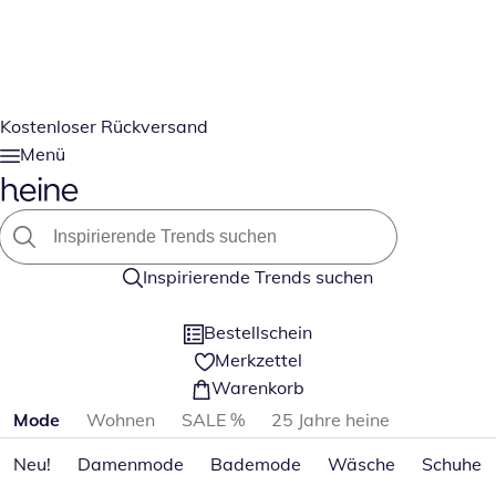
Kostenloser Rückversand
Menü
Inspirierende Trends suchen
Bestellschein
Merkzettel
Warenkorb
Produktkategorien überspringen
Mode
Wohnen
SALE %
25 Jahre heine
Neu!
Damenmode
Bademode
Wäsche
Schuhe