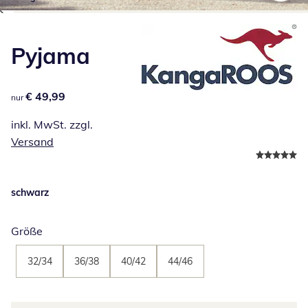
Zum Vergrößern auf das Bild klicken
Pyjama
€ 49,99
€ 49,99
nur
inkl. MwSt. zzgl.
Versand
schwarz
Größe
32/34
36/38
40/42
44/46