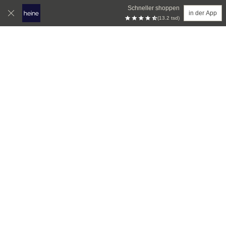
Schneller shoppen
in der App
(13.2 tsd)
Zum Hauptinhalt springen