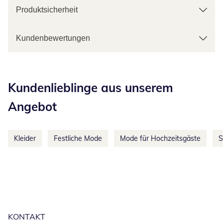
Produktsicherheit
Kundenbewertungen
Kategorie-Empfehlungen überspringen
Kundenlieblinge aus unserem
Angebot
Kleider
Festliche Mode
Mode für Hochzeitsgäste
S
KONTAKT