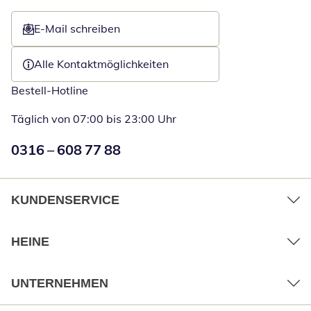
E-Mail schreiben
Öffnet E-Mail-Client
Alle Kontaktmöglichkeiten
Bestell-Hotline
Täglich von 07:00 bis 23:00 Uhr
Numéro de téléphone:
0316 – 608 77 88
Öffnet Telefon
KUNDENSERVICE
HEINE
UNTERNEHMEN