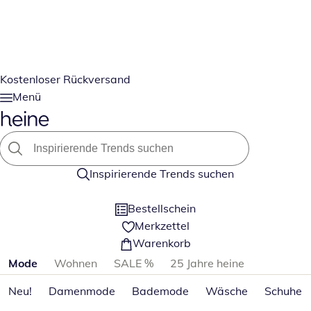
Kostenloser Rückversand
Menü
Inspirierende Trends suchen
Bestellschein
Merkzettel
Warenkorb
Produktkategorien überspringen
Mode
Wohnen
SALE %
25 Jahre heine
Neu!
Damenmode
Bademode
Wäsche
Schuhe