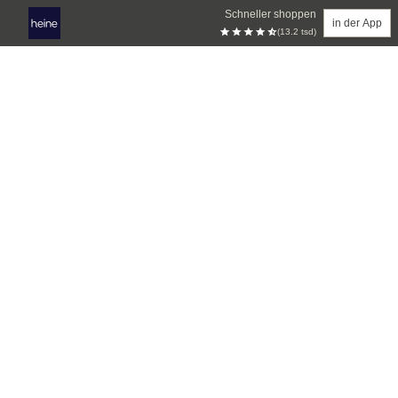
Schneller shoppen
in der App
(13.2 tsd)
Zum Hauptinhalt springen