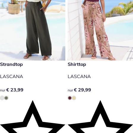
€ 23,99
Strandtop
€ 29,99
Shirttop
LASCANA
LASCANA
€ 23,99
€ 23,99
€ 29,99
€ 29,99
nur
nur