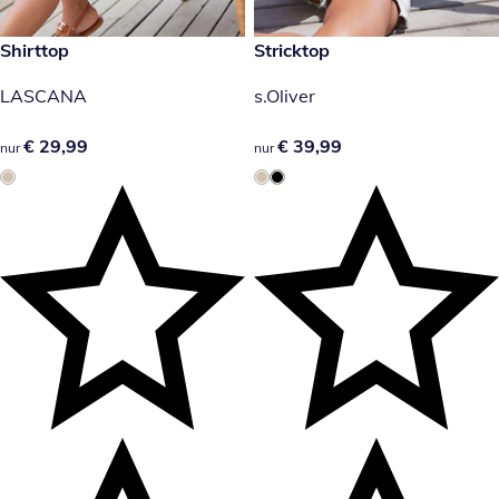
€ 29,99
Shirttop
€ 39,99
Stricktop
LASCANA
s.Oliver
€ 29,99
€ 29,99
€ 39,99
€ 39,99
nur
nur