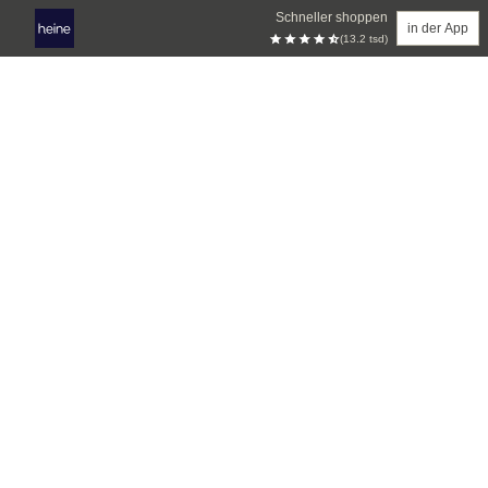
Schneller shoppen
in der App
(13.2 tsd)
Zum Hauptinhalt springen