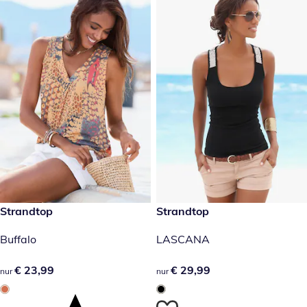
€ 23,99
Strandtop
€ 29,99
Strandtop
Buffalo
LASCANA
€ 23,99
€ 23,99
€ 29,99
€ 29,99
nur
nur