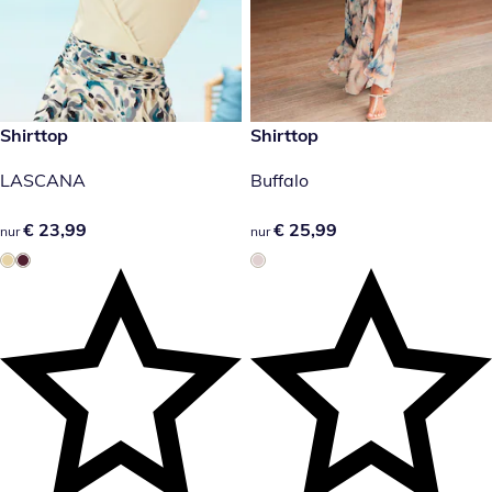
€ 23,99
Shirttop
€ 25,99
Shirttop
LASCANA
Buffalo
€ 23,99
€ 23,99
€ 25,99
€ 25,99
nur
nur