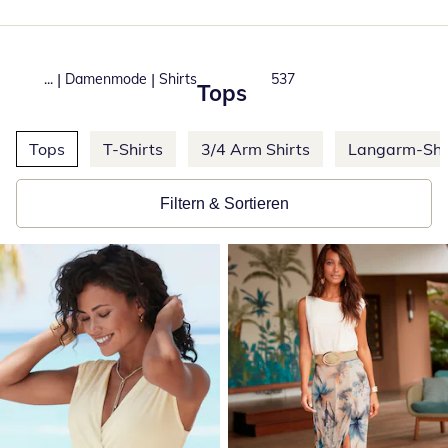
|
|
...
Damenmode
Shirts
Total number of products:
537
Tops
Weitere Kategorien überspringen
Tops
T-Shirts
3/4 Arm Shirts
Langarm-Shi
Filtern & Sortieren